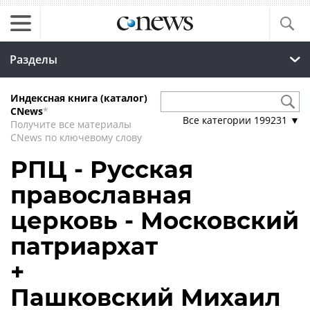
Разделы
Индексная книга (каталог)
CNews
*
Все категории
199231
▼
Получите все материалы
CNews по ключевому слову
РПЦ - Русская
православная
церковь - Московский
патриархат
+
Пашковский Михаил