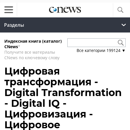
Разделы
Индексная книга (каталог)
CNews
*
Все категории
199124
▼
Получите все материалы
CNews по ключевому слову
Цифровая
трансформация -
Digital Transformation
- Digital IQ -
Цифровизация -
Цифровое