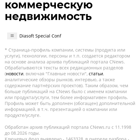
коммерческую
недвижимость
Diasoft Special Conf
* Страница-профиль компании, системы (продукта или
услуги), технологии, персоны и т.п. создается редактором
на основе анализа архива публикаций портала CNews.
Обрабатываются тексты всех редакционных разделов
(
новости
, включая "Главные новости",
статьи
,
аналитические обзоры рынков, интервью, а также
содержание партнёрских проектов). Таким образом, чем
больше публикаций на CNews было с именем компании
или продукта/услуги, тем более информативен профиль.
Профиль может быть дополнен (обогащен) дополнительной
информацией, в т.ч. презентацией о компании или
продукте/услуге.
Обработан архив публикаций портала CNews.ru c 11.1998
до 08.2026 годы.
Ключевых фраз выявлено - 1463328, в очереди разбора -