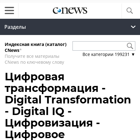
Разделы
Индексная книга (каталог)
CNews
*
Все категории
199231
▼
Получите все материалы
CNews по ключевому слову
Цифровая
трансформация -
Digital Transformation
- Digital IQ -
Цифровизация -
Цифровое