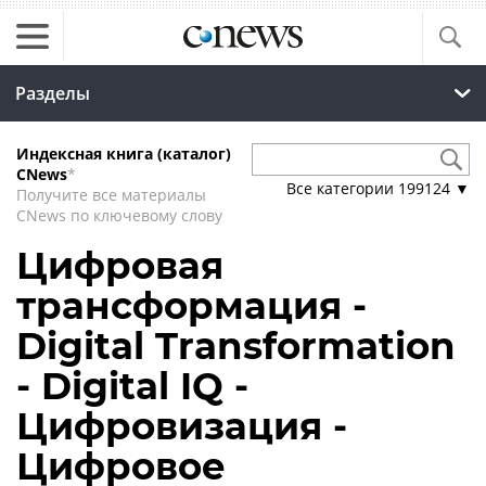
Разделы
Индексная книга (каталог)
CNews
*
Все категории
199124
▼
Получите все материалы
CNews по ключевому слову
Цифровая
трансформация -
Digital Transformation
- Digital IQ -
Цифровизация -
Цифровое