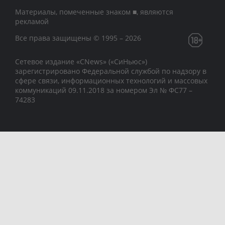
Материалы, помеченные знаком ■, являются
рекламой
Все права защищены © 1995 – 2026
Сетевое издание «CNews» («СиНьюс»)
зарегистрировано Федеральной службой по надзору в
сфере связи, информационных технологий и массовых
коммуникаций 09.11.2018 за номером Эл № ФС77 –
74283