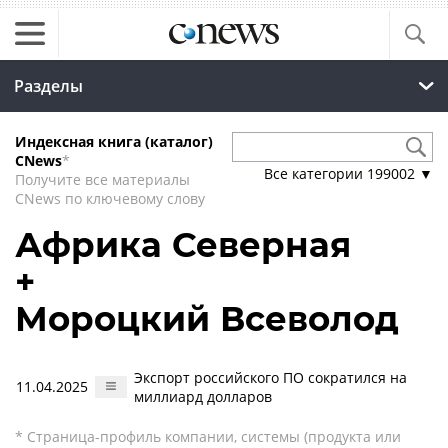
Разделы
Индексная книга (каталог)
CNews
*
Все категории
199002
▼
Получите все материалы
CNews по ключевому слову
Африка Северная
+
Мороцкий Всеволод
Экспорт российского ПО сократился на
11.04.2025
миллиард долларов
* Страница-профиль компании, системы (продукта или