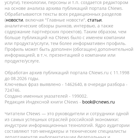
услуги), технологии, персоны и т.п. создается редактором
на основе анализа архива публикаций портала CNews.
Обрабатываются тексты всех редакционных разделов
(
новости
, включая "Главные новости",
статьи
,
аналитические обзоры рынков, интервью, а также
содержание партнёрских проектов). Таким образом, чем
больше публикаций на CNews было с именем компании
или продукта/услуги, тем более информативен профиль.
Профиль может быть дополнен (обогащен) дополнительной
информацией, в т.ч. презентацией о компании или
продукте/услуге.
Обработан архив публикаций портала CNews.ru c 11.1998
до 08.2026 годы.
Ключевых фраз выявлено - 1462640, в очереди разбора -
724746.
Создано именных указателей - 199002.
Редакция Индексной книги CNews -
book@cnews.ru
Читатели CNews — это руководители и сотрудники одной
из самых успешных отраслей российской экономики:
индустрии информационных технологий. Ядро аудитории
составляют топ-менеджеры и технические специалисты
департаментов информатизации федеральных и