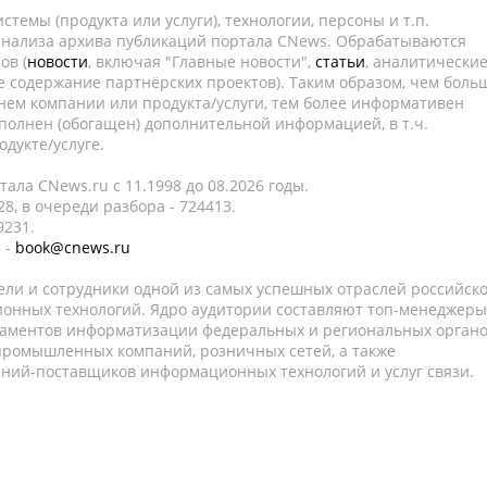
темы (продукта или услуги), технологии, персоны и т.п.
 анализа архива публикаций портала CNews. Обрабатываются
ов (
новости
, включая "Главные новости",
статьи
, аналитически
е содержание партнёрских проектов). Таким образом, чем боль
нем компании или продукта/услуги, тем более информативен
полнен (обогащен) дополнительной информацией, в т.ч.
дукте/услуге.
ала CNews.ru c 11.1998 до 08.2026 годы.
8, в очереди разбора - 724413.
9231.
 -
book@cnews.ru
ели и сотрудники одной из самых успешных отраслей российск
онных технологий. Ядро аудитории составляют топ-менеджеры
таментов информатизации федеральных и региональных орган
 промышленных компаний, розничных сетей, а также
аний-поставщиков информационных технологий и услуг связи.