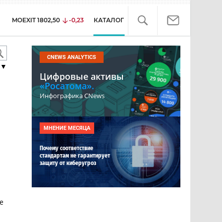
MOEXIT
1802,50
-0,23
КАТАЛОГ
CNEWS ANALYTICS
▼
Цифровые активы
«Росатома».
Инфографика CNews
МНЕНИЕ МЕСЯЦА
Почему соответствие
стандартам не гарантирует
защиту от киберугроз
е