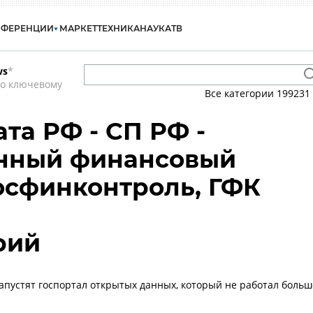
НФЕРЕНЦИИ
МАРКЕТ
ТЕХНИКА
НАУКА
ТВ
ws
*
по ключевому
Все категории
199231
та РФ - СП РФ -
енный финансовый
Госфинконтроль, ГФК
рий
запустят госпортал открытых данных, который не работал больш