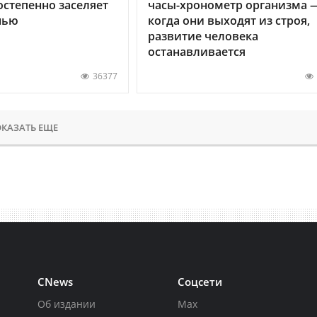
остепенно заселяет
часы-хронометр организма 
нью
когда они выходят из строя,
развитие человека
останавливается
36377
КАЗАТЬ ЕЩЕ
CNews
Соцсети
Об издании
Max