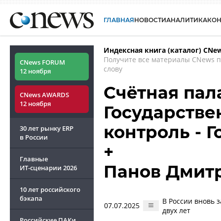
ГЛАВНАЯ
НОВОСТИ
АНАЛИТИКА
КО
Индексная книга (каталог) CNe
Получите все материалы CNews 
CNews FORUM
слову
12 ноября
Счётная пала
CNews AWARDS
12 ноября
Государств
контроль - 
30 лет рынку ERP
в России
+
Главные
Панов Дмит
ИТ-сценарии
2026
10 лет российского
бэкапа
В России вновь 
07.07.2025
двух лет
Российские ПАКи