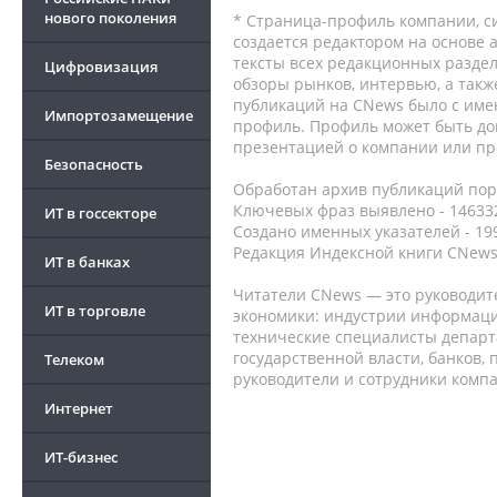
нового поколения
* Страница-профиль компании, сис
создается редактором на основе
тексты всех редакционных раздел
Цифровизация
обзоры рынков, интервью, а такж
публикаций на CNews было с име
Импортозамещение
профиль. Профиль может быть до
презентацией о компании или про
Безопасность
Обработан архив публикаций порт
Ключевых фраз выявлено - 146332
ИТ в госсекторе
Создано именных указателей - 19
Редакция Индексной книги CNews
ИТ в банках
Читатели CNews — это руководит
ИТ в торговле
экономики: индустрии информаци
технические специалисты депар
государственной власти, банков,
Телеком
руководители и сотрудники комп
Интернет
ИТ-бизнес