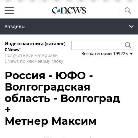
Разделы
Индексная книга (каталог)
CNews
*
Все категории
199225
▼
Получите все материалы
CNews по ключевому слову
Россия - ЮФО -
Волгоградская
область - Волгоград
+
Метнер Максим