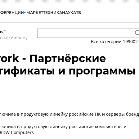
НФЕРЕНЦИИ
МАРКЕТ
ТЕХНИКА
НАУКА
ТВ
ws
*
по ключевому
Все категории
199002
work - Партнёрские
ртификаты и программы
 включила в продуктовую линейку российские ПК и серверы брен
 включила в продуктовую линейку российские компьютеры и
 RDW Computers