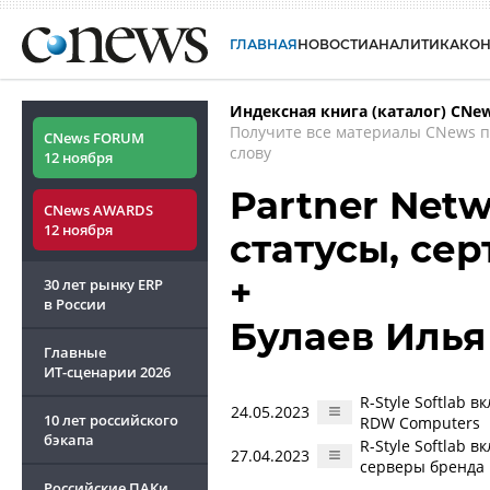
ГЛАВНАЯ
НОВОСТИ
АНАЛИТИКА
КО
Индексная книга (каталог) CNe
Получите все материалы CNews 
CNews FORUM
слову
12 ноября
Partner Net
CNews AWARDS
12 ноября
статусы, се
+
30 лет рынку ERP
в России
Булаев Илья
Главные
ИТ-сценарии
2026
R-Style Softlab
24.05.2023
10 лет российского
RDW Computers
бэкапа
R-Style Softlab
27.04.2023
серверы бренда
Российские ПАКи