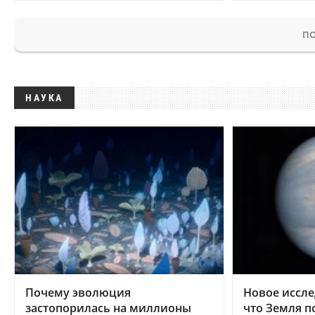
ПО
НАУКА
Почему эволюция
Новое иссле
застопорилась на миллионы
что Земля п