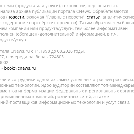
темы (продукта или услуги), технологии, персоны и т.п.
 анализа архива публикаций портала CNews. Обрабатываются
ов (
новости
, включая "Главные новости",
статьи
, аналитически
е содержание партнёрских проектов). Таким образом, чем боль
нем компании или продукта/услуги, тем более информативен
полнен (обогащен) дополнительной информацией, в т.ч.
дукте/услуге.
ала CNews.ru c 11.1998 до 08.2026 годы.
7, в очереди разбора - 724803.
9002.
 -
book@cnews.ru
ели и сотрудники одной из самых успешных отраслей российск
онных технологий. Ядро аудитории составляют топ-менеджеры
таментов информатизации федеральных и региональных орган
 промышленных компаний, розничных сетей, а также
аний-поставщиков информационных технологий и услуг связи.