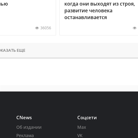
нью
когда они выходят из строя,
развитие человека
останавливается
36056
КАЗАТЬ ЕЩЕ
CNews
Соцсети
Об издании
Max
Реклама
VK