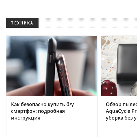
ТЕХНИКА
Как безопасно купить б/у
Обзор пылес
смартфон: подробная
AquaCycle Pr
инструкция
уборка без 