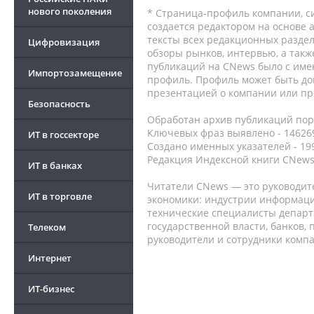
нового поколения
* Страница-профиль компании, сис
создается редактором на основе
тексты всех редакционных раздел
Цифровизация
обзоры рынков, интервью, а такж
публикаций на CNews было с име
Импортозамещение
профиль. Профиль может быть до
презентацией о компании или про
Безопасность
Обработан архив публикаций порт
Ключевых фраз выявлено - 146269
ИТ в госсекторе
Создано именных указателей - 19
Редакция Индексной книги CNews
ИТ в банках
Читатели CNews — это руководит
ИТ в торговле
экономики: индустрии информаци
технические специалисты депар
государственной власти, банков,
Телеком
руководители и сотрудники комп
Интернет
ИТ-бизнес