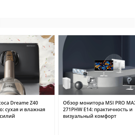
оса Dreame Z40
Обзор монитора MSI PRO MA
o: сухая и влажная
271PHW E14: практичность и
усилий
визуальный комфорт