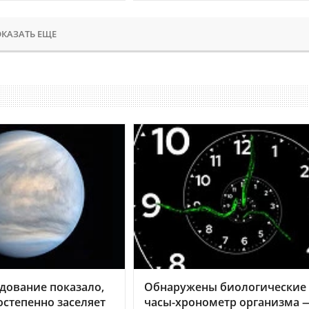
КАЗАТЬ ЕЩЕ
дование показало,
Обнаружены биологические
остепенно заселяет
часы-хронометр организма 