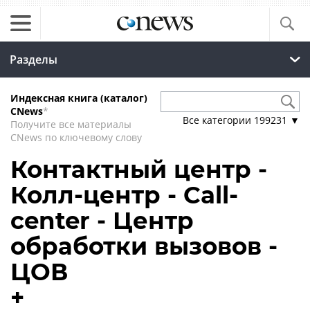
Разделы
Индексная книга (каталог)
CNews
*
Все категории
199231
▼
Получите все материалы
CNews по ключевому слову
Контактный центр -
Колл-центр - Call-
center - Центр
обработки вызовов -
ЦОВ
+