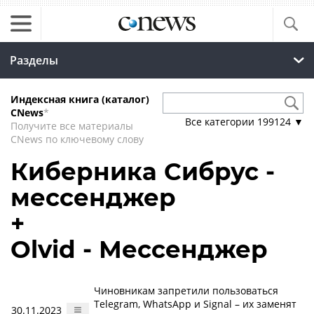
Разделы
Индексная книга (каталог)
CNews
*
Все категории
199124
▼
Получите все материалы
CNews по ключевому слову
Киберника Сибрус -
мессенджер
+
Olvid - Мессенджер
Чиновникам запретили пользоваться
Telegram, WhatsApp и Signal – их заменят
30.11.2023