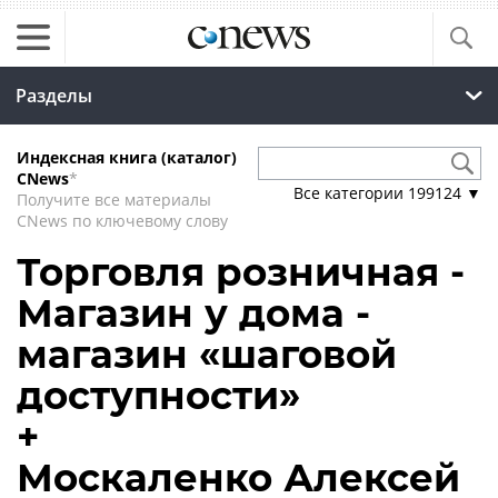
Разделы
Индексная книга (каталог)
CNews
*
Все категории
199124
▼
Получите все материалы
CNews по ключевому слову
Торговля розничная -
Магазин у дома -
магазин «шаговой
доступности»
+
Москаленко Алексей