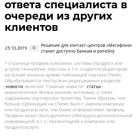
ответа специалиста в
очереди из других
клиентов
Решение для контакт-центров «Мегафона»
23.10.2019
станет доступно банкам и ритейлу
* Страница-профиль компании, системы (продукта или
услуги), технологии, персоны и т.п. создается редактором
на основе анализа архива публикаций портала CNews.
Обрабатываются тексты всех редакционных разделов
(
новости
, включая "Главные новости",
статьи
,
аналитические обзоры рынков, интервью, а также
содержание партнёрских проектов). Таким образом, чем
больше публикаций на CNews было с именем компании
или продукта/услуги, тем более информативен профиль.
Профиль может быть дополнен (обогащен) дополнительной
информацией, в т.ч. презентацией о компании или
продукте/услуге.