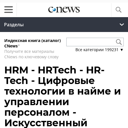
Разделы
Индексная книга (каталог)
CNews
*
Все категории
199231
▼
Получите все материалы
CNews по ключевому слову
HRM - HRTech - HR-
Tech - Цифровые
технологии в найме и
управлении
персоналом -
Искусственный