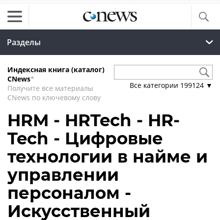
Разделы
Индексная книга (каталог)
CNews
*
Все категории
199124
▼
Получите все материалы
CNews по ключевому слову
HRM - HRTech - HR-
Tech - Цифровые
технологии в найме и
управлении
персоналом -
Искусственный