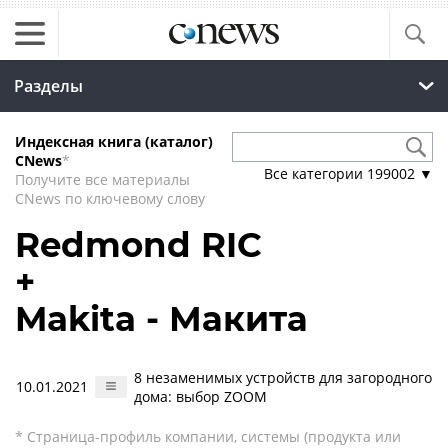
Разделы
Индексная книга (каталог)
CNews
*
Все категории
199002
▼
Получите все материалы
CNews по ключевому слову
Redmond RIC
+
Makita - Макита
8 незаменимых устройств для загородного
10.01.2021
дома: выбор ZOOM
* Страница-профиль компании, системы (продукта или