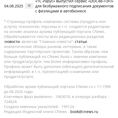
«1С-Рарус» выпустил сервис «DOC4B-ПЭП»
04.08.2025
для безбумажного подписания документов
с физлицами в автобизнесе
* Страница-профиль компании, системы (продукта или
услуги), технологии, персоны и т.п. создается редактором
на основе анализа архива публикаций портала CNews.
Обрабатываются тексты всех редакционных разделов
(
новости
, включая "Главные новости",
статьи
,
аналитические обзоры рынков, интервью, а также
содержание партнёрских проектов). Таким образом, чем
больше публикаций на CNews было с именем компании
или продукта/услуги, тем более информативен профиль.
Профиль может быть дополнен (обогащен) дополнительной
информацией, в т.ч. презентацией о компании или
продукте/услуге.
Обработан архив публикаций портала CNews.ru c 11.1998
до 08.2026 годы.
Ключевых фраз выявлено - 1463018, в очереди разбора -
724624.
Создано именных указателей - 199124.
Редакция Индексной книги CNews -
book@cnews.ru