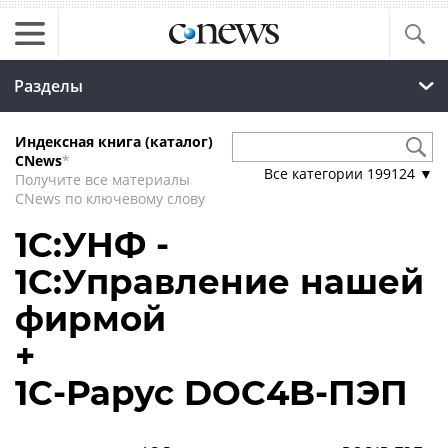
Разделы
Индексная книга (каталог)
CNews
*
Все категории
199124
▼
Получите все материалы
CNews по ключевому слову
1С:УНФ -
1С:Управление нашей
фирмой
+
1С-Рарус DOC4B-ПЭП