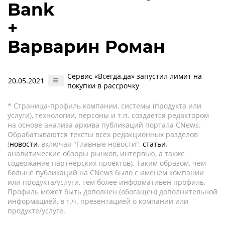
Bank
+
Варварин Роман
Сервис «Всегда.да» запустил лимит на
20.05.2021
покупки в рассрочку
* Страница-профиль компании, системы (продукта или
услуги), технологии, персоны и т.п. создается редактором
на основе анализа архива публикаций портала CNews.
Обрабатываются тексты всех редакционных разделов
(
новости
, включая "Главные новости",
статьи
,
аналитические обзоры рынков, интервью, а также
содержание партнёрских проектов). Таким образом, чем
больше публикаций на CNews было с именем компании
или продукта/услуги, тем более информативен профиль.
Профиль может быть дополнен (обогащен) дополнительной
информацией, в т.ч. презентацией о компании или
продукте/услуге.