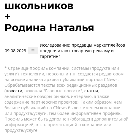
школьников
+
Родина Наталья
Исследование: продавцы маркетплейсов
09.08.2023
предпочитают товарную рекламу и
таргетинг
* Страница-профиль компании, системы (продукта или
услуги), технологии, персоны и т.п. создается редактором
на основе анализа архива публикаций портала CNews.
Обрабатываются тексты всех редакционных разделов
(
новости
, включая "Главные новости",
статьи
,
аналитические обзоры рынков, интервью, а также
содержание партнёрских проектов). Таким образом, чем
больше публикаций на CNews было с именем компании
или продукта/услуги, тем более информативен профиль.
Профиль может быть дополнен (обогащен) дополнительной
информацией, в т.ч. презентацией о компании или
продукте/услуге.