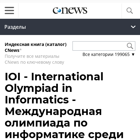
Разделы
Индексная книга (каталог)
CNews
*
Все категории
199065
▼
Получите все материалы
CNews по ключевому слову
IOI - International
Olympiad in
Informatics -
Международная
олимпиада по
информатике среди