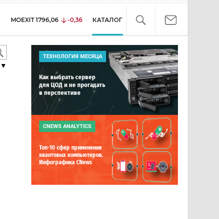
MOEXIT
1796,06
-0,36
КАТАЛОГ
ТЕХНОЛОГИЯ МЕСЯЦА
▼
Как выбрать сервер
для ЦОД и не прогадать
в перспективе
CNEWS ANALYTICS
Топ-10 сфер применения
квантовых компьютеров.
Инфографика CNews