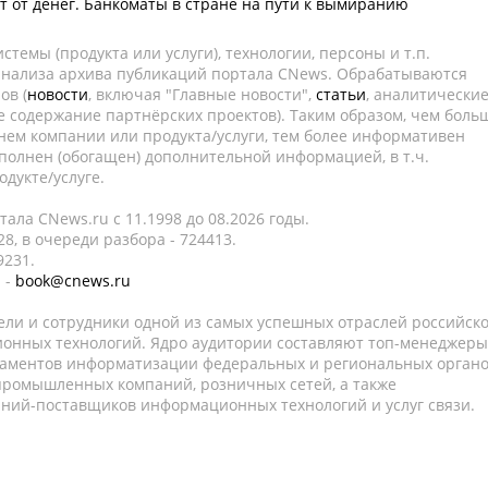
т от денег. Банкоматы в стране на пути к вымиранию
темы (продукта или услуги), технологии, персоны и т.п.
 анализа архива публикаций портала CNews. Обрабатываются
ов (
новости
, включая "Главные новости",
статьи
, аналитически
е содержание партнёрских проектов). Таким образом, чем боль
нем компании или продукта/услуги, тем более информативен
полнен (обогащен) дополнительной информацией, в т.ч.
дукте/услуге.
ала CNews.ru c 11.1998 до 08.2026 годы.
8, в очереди разбора - 724413.
9231.
 -
book@cnews.ru
ели и сотрудники одной из самых успешных отраслей российск
онных технологий. Ядро аудитории составляют топ-менеджеры
таментов информатизации федеральных и региональных орган
 промышленных компаний, розничных сетей, а также
аний-поставщиков информационных технологий и услуг связи.