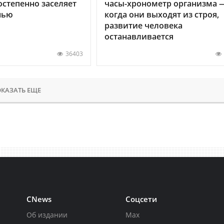
остепенно заселяет
часы-хронометр организма 
нью
когда они выходят из строя,
развитие человека
останавливается
36403
КАЗАТЬ ЕЩЕ
CNews
Соцсети
Об издании
Max