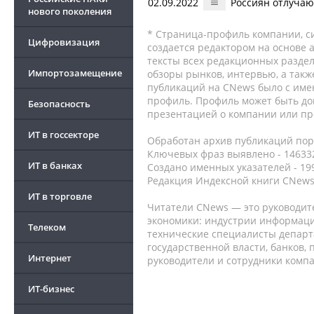
02.09.2022
Россиян отлучаю
нового поколения
* Страница-профиль компании, сис
Цифровизация
создается редактором на основе
тексты всех редакционных раздел
Импортозамещение
обзоры рынков, интервью, а такж
публикаций на CNews было с име
профиль. Профиль может быть до
Безопасность
презентацией о компании или про
ИТ в госсекторе
Обработан архив публикаций порт
Ключевых фраз выявлено - 146332
ИТ в банках
Создано именных указателей - 19
Редакция Индексной книги CNews
ИТ в торговле
Читатели CNews — это руководит
экономики: индустрии информаци
Телеком
технические специалисты депар
государственной власти, банков,
Интернет
руководители и сотрудники комп
ИТ-бизнес