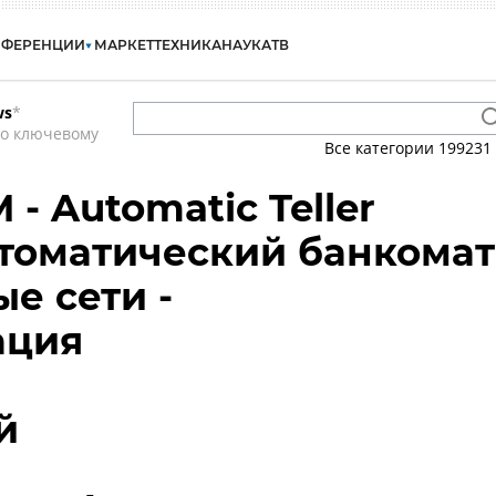
НФЕРЕНЦИИ
МАРКЕТ
ТЕХНИКА
НАУКА
ТВ
ws
*
по ключевому
Все категории
199231
 - Automatic Teller
втоматический банкомат
е сети -
ация
й