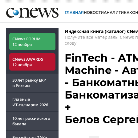
ГЛАВНАЯ
НОВОСТИ
АНАЛИТИКА
КО
Индексная книга (каталог) CNe
Получите все материалы CNews 
CNews FORUM
слову
12 ноября
FinTech - ATM
CNews AWARDS
12 ноября
Machine - А
- Банкоматны
30 лет рынку ERP
в России
Банкоматиз
Главные
+
ИТ-сценарии
2026
Белов Серге
10 лет российского
бэкапа
Российские ПАКи