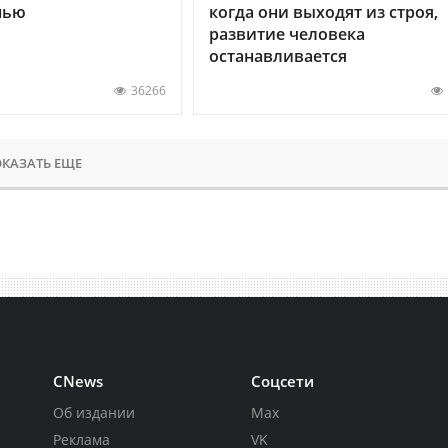
нью
когда они выходят из строя,
развитие человека
останавливается
36266
КАЗАТЬ ЕЩЕ
CNews
Соцсети
Об издании
Max
Реклама
VK