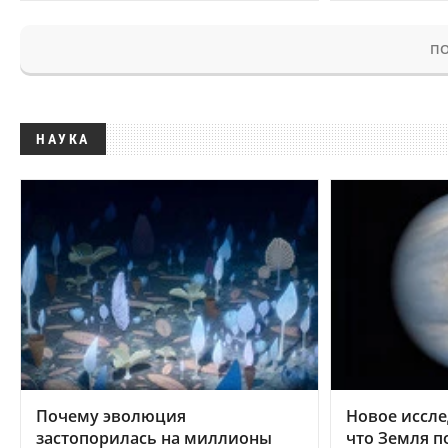
ПО
НАУКА
Почему эволюция
Новое иссле
застопорилась на миллионы
что Земля п