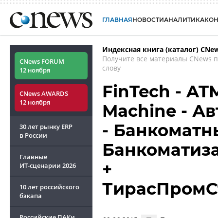
ГЛАВНАЯ
НОВОСТИ
АНАЛИТИКА
КО
Индексная книга (каталог) CNe
Получите все материалы CNews 
CNews FORUM
слову
12 ноября
FinTech - ATM
CNews AWARDS
12 ноября
Machine - А
- Банкоматны
30 лет рынку ERP
в России
Банкоматиз
Главные
+
ИТ-сценарии
2026
ТирасПромС
10 лет российского
бэкапа
Российские ПАКи