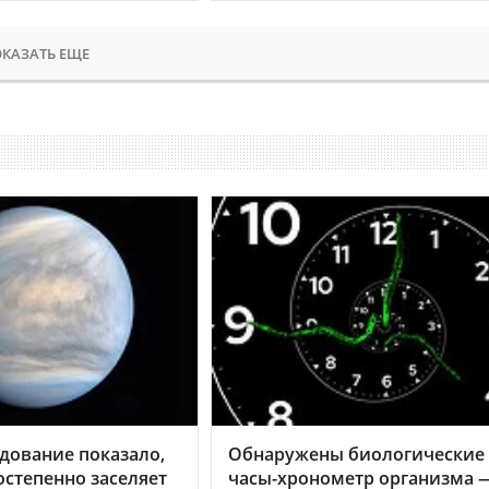
КАЗАТЬ ЕЩЕ
дование показало,
Обнаружены биологические
остепенно заселяет
часы-хронометр организма 