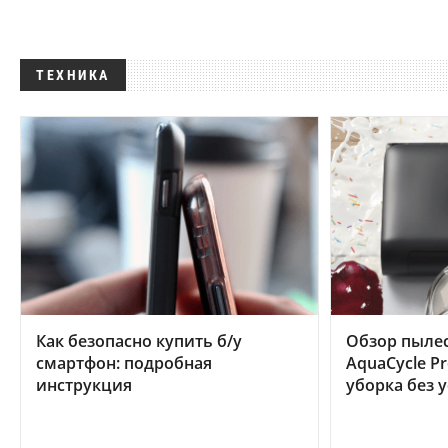
ТЕХНИКА
Как безопасно купить б/у
Обзор пылес
смартфон: подробная
AquaCycle Pr
инструкция
уборка без 