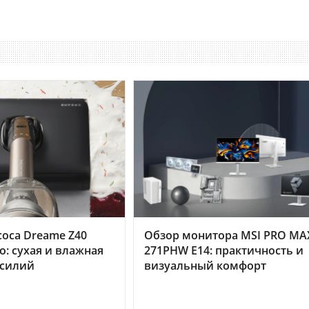
оса Dreame Z40
Обзор монитора MSI PRO MA
o: сухая и влажная
271PHW E14: практичность и
усилий
визуальный комфорт