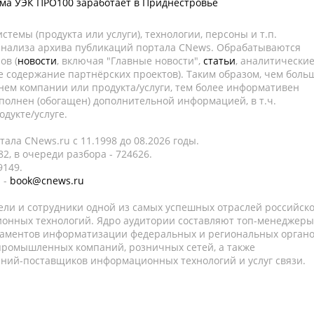
ма УЭК ПРО100 заработает в Приднестровье
темы (продукта или услуги), технологии, персоны и т.п.
 анализа архива публикаций портала CNews. Обрабатываются
ов (
новости
, включая "Главные новости",
статьи
, аналитически
е содержание партнёрских проектов). Таким образом, чем боль
нем компании или продукта/услуги, тем более информативен
полнен (обогащен) дополнительной информацией, в т.ч.
дукте/услуге.
ала CNews.ru c 11.1998 до 08.2026 годы.
2, в очереди разбора - 724626.
9149.
 -
book@cnews.ru
ели и сотрудники одной из самых успешных отраслей российск
онных технологий. Ядро аудитории составляют топ-менеджеры
таментов информатизации федеральных и региональных орган
 промышленных компаний, розничных сетей, а также
аний-поставщиков информационных технологий и услуг связи.