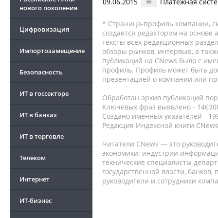
09.06.2015
Платежная систе
нового поколения
* Страница-профиль компании, сис
Цифровизация
создается редактором на основе
тексты всех редакционных раздел
Импортозамещение
обзоры рынков, интервью, а такж
публикаций на CNews было с име
профиль. Профиль может быть до
Безопасность
презентацией о компании или про
ИТ в госсекторе
Обработан архив публикаций порт
Ключевых фраз выявлено - 146308
ИТ в банках
Создано именных указателей - 19
Редакция Индексной книги CNews
ИТ в торговле
Читатели CNews — это руководит
экономики: индустрии информаци
Телеком
технические специалисты депар
государственной власти, банков,
Интернет
руководители и сотрудники комп
ИТ-бизнес