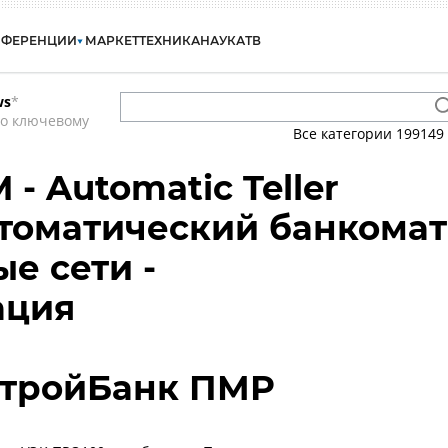
НФЕРЕНЦИИ
МАРКЕТ
ТЕХНИКА
НАУКА
ТВ
ws
*
по ключевому
Все категории
199149
 - Automatic Teller
втоматический банкомат
е сети -
ация
тройБанк ПМР