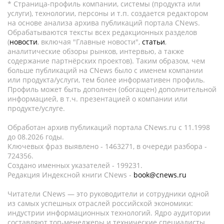
* Страница-профиль компании, системы (продукта или
услуги), технологии, персоны и т.п. создается редактором
на основе анализа архива публикаций портала CNews.
Обрабатываются тексты всех редакционных разделов
(
новости
, включая "Главные новости",
статьи
,
аналитические обзоры рынков, интервью, а также
содержание партнёрских проектов). Таким образом, чем
больше публикаций на CNews было с именем компании
или продукта/услуги, тем более информативен профиль.
Профиль может быть дополнен (обогащен) дополнительной
информацией, в т.ч. презентацией о компании или
продукте/услуге.
Обработан архив публикаций портала CNews.ru c 11.1998
до 08.2026 годы.
Ключевых фраз выявлено - 1463271, в очереди разбора -
724356.
Создано именных указателей - 199231.
Редакция Индексной книги CNews -
book@cnews.ru
Читатели CNews — это руководители и сотрудники одной
из самых успешных отраслей российской экономики:
индустрии информационных технологий. Ядро аудитории
составляют топ-менеджеры и технические специалисты