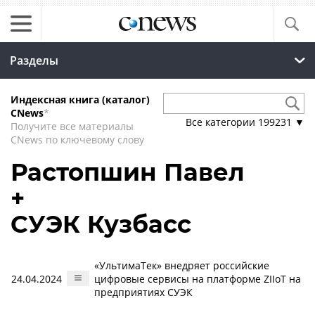
Разделы
Индексная книга (каталог)
CNews
*
Все категории
199231
▼
Получите все материалы
CNews по ключевому слову
Растопшин Павел
+
СУЭК Кузбасс
«УльтимаТек» внедряет российские
24.04.2024
цифровые сервисы на платформе ZIIoT на
предприятиях СУЭК