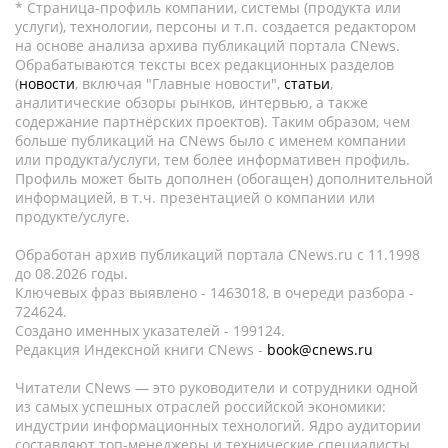
* Страница-профиль компании, системы (продукта или
услуги), технологии, персоны и т.п. создается редактором
на основе анализа архива публикаций портала CNews.
Обрабатываются тексты всех редакционных разделов
(
новости
, включая "Главные новости",
статьи
,
аналитические обзоры рынков, интервью, а также
содержание партнёрских проектов). Таким образом, чем
больше публикаций на CNews было с именем компании
или продукта/услуги, тем более информативен профиль.
Профиль может быть дополнен (обогащен) дополнительной
информацией, в т.ч. презентацией о компании или
продукте/услуге.
Обработан архив публикаций портала CNews.ru c 11.1998
до 08.2026 годы.
Ключевых фраз выявлено - 1463018, в очереди разбора -
724624.
Создано именных указателей - 199124.
Редакция Индексной книги CNews -
book@cnews.ru
Читатели CNews — это руководители и сотрудники одной
из самых успешных отраслей российской экономики:
индустрии информационных технологий. Ядро аудитории
составляют топ-менеджеры и технические специалисты