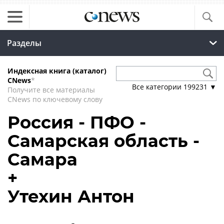
Разделы
Индексная книга (каталог)
CNews
*
Все категории
199231
▼
Получите все материалы
CNews по ключевому слову
Россия - ПФО -
Самарская область -
Самара
+
Утехин Антон