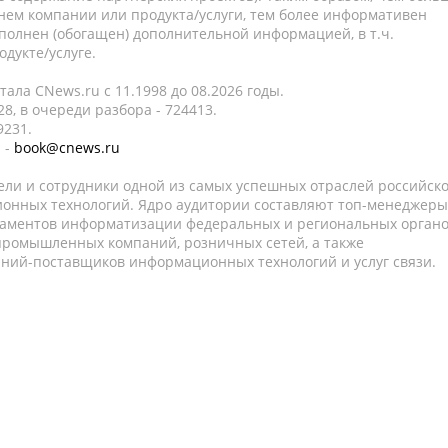
нем компании или продукта/услуги, тем более информативен
полнен (обогащен) дополнительной информацией, в т.ч.
дукте/услуге.
ала CNews.ru c 11.1998 до 08.2026 годы.
8, в очереди разбора - 724413.
9231.
 -
book@cnews.ru
ели и сотрудники одной из самых успешных отраслей российск
онных технологий. Ядро аудитории составляют топ-менеджеры
таментов информатизации федеральных и региональных орган
 промышленных компаний, розничных сетей, а также
аний-поставщиков информационных технологий и услуг связи.