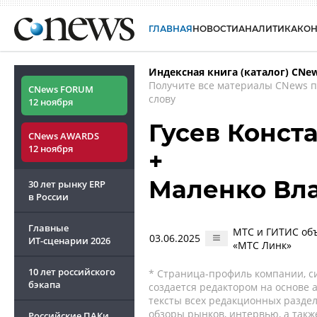
ГЛАВНАЯ
НОВОСТИ
АНАЛИТИКА
КО
Индексная книга (каталог) CNe
Получите все материалы CNews 
CNews FORUM
слову
12 ноября
Гусев Конст
CNews AWARDS
12 ноября
+
Маленко Вл
30 лет рынку ERP
в России
Главные
МТС и ГИТИС объ
03.06.2025
ИТ-сценарии
2026
«МТС Линк»
10 лет российского
* Страница-профиль компании, сис
бэкапа
создается редактором на основе
тексты всех редакционных раздел
обзоры рынков, интервью, а такж
Российские ПАКи