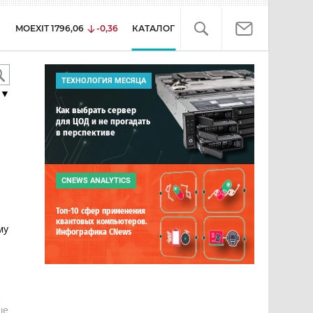
MOEXIT
1796,06
-0,36
КАТАЛОГ
ТЕХНОЛОГИЯ МЕСЯЦА
▼
Как выбрать сервер
для ЦОД и не прогадать
в перспективе
CNEWS ANALYTICS
Топ-10 сфер применения
квантовых компьютеров.
му
Инфографика CNews
е
ше