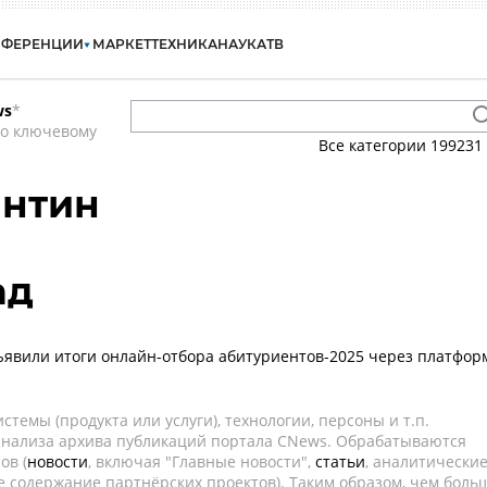
НФЕРЕНЦИИ
МАРКЕТ
ТЕХНИКА
НАУКА
ТВ
ws
*
по ключевому
Все категории
199231
антин
ад
явили итоги онлайн-отбора абитуриентов-2025 через платфор
темы (продукта или услуги), технологии, персоны и т.п.
 анализа архива публикаций портала CNews. Обрабатываются
ов (
новости
, включая "Главные новости",
статьи
, аналитически
е содержание партнёрских проектов). Таким образом, чем боль