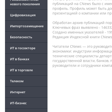
публикаций на CNews было с име
нового поколения
профиль. Профиль может быть до
презентацией о компании или про
Цифровизация
Обработан архив публикаций порт
Импортозамещение
Ключевых фраз выявлено - 146332
Создано именных указателей - 19
Редакция Индексной книги CNews
Безопасность
Читатели CNews — это руководит
ИТ в госсекторе
экономики: индустрии информаци
технические специалисты депар
ИТ в банках
государственной власти, банков,
руководители и сотрудники комп
ИТ в торговле
Телеком
Интернет
ИТ-бизнес