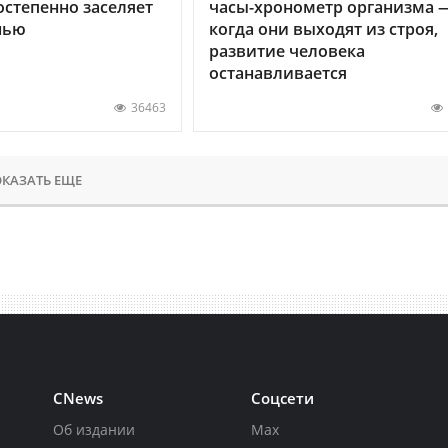
остепенно заселяет
часы-хронометр организма 
нью
когда они выходят из строя,
развитие человека
останавливается
36463
КАЗАТЬ ЕЩЕ
CNews
Соцсети
Об издании
Max