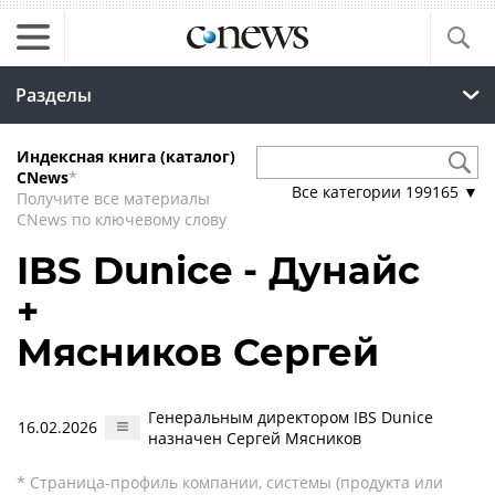
Разделы
Индексная книга (каталог)
CNews
*
Все категории
199165
▼
Получите все материалы
CNews по ключевому слову
IBS Dunice - Дунайс
+
Мясников Сергей
Генеральным директором IBS Dunice
16.02.2026
назначен Сергей Мясников
* Страница-профиль компании, системы (продукта или