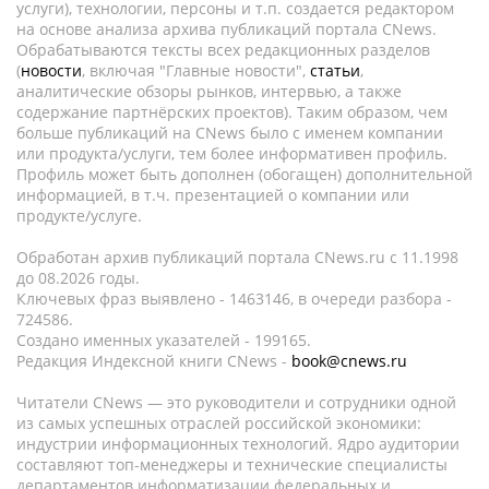
услуги), технологии, персоны и т.п. создается редактором
на основе анализа архива публикаций портала CNews.
Обрабатываются тексты всех редакционных разделов
(
новости
, включая "Главные новости",
статьи
,
аналитические обзоры рынков, интервью, а также
содержание партнёрских проектов). Таким образом, чем
больше публикаций на CNews было с именем компании
или продукта/услуги, тем более информативен профиль.
Профиль может быть дополнен (обогащен) дополнительной
информацией, в т.ч. презентацией о компании или
продукте/услуге.
Обработан архив публикаций портала CNews.ru c 11.1998
до 08.2026 годы.
Ключевых фраз выявлено - 1463146, в очереди разбора -
724586.
Создано именных указателей - 199165.
Редакция Индексной книги CNews -
book@cnews.ru
Читатели CNews — это руководители и сотрудники одной
из самых успешных отраслей российской экономики:
индустрии информационных технологий. Ядро аудитории
составляют топ-менеджеры и технические специалисты
департаментов информатизации федеральных и