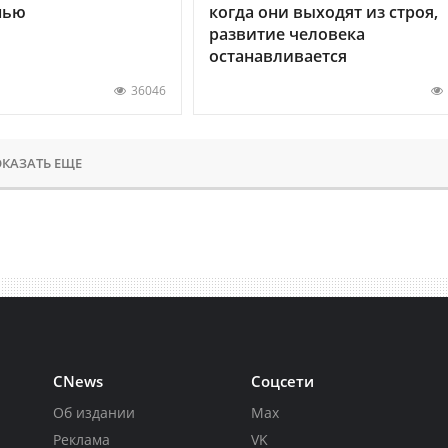
нью
когда они выходят из строя,
развитие человека
останавливается
36046
КАЗАТЬ ЕЩЕ
CNews
Соцсети
Об издании
Max
Реклама
VK