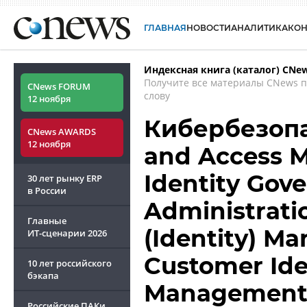
ГЛАВНАЯ
НОВОСТИ
АНАЛИТИКА
КО
Индексная книга (каталог) CNe
Получите все материалы CNews 
CNews FORUM
слову
12 ноября
Кибербезопас
CNews AWARDS
12 ноября
and Access M
Identity Gov
30 лет рынку ERP
в России
Administratio
Главные
(Identity) M
ИТ-сценарии
2026
Customer Ide
10 лет российского
бэкапа
Management 
Российские ПАКи