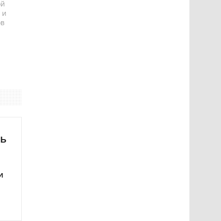
ой
 и
ов
ть
и