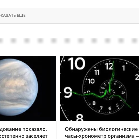
КАЗАТЬ ЕЩЕ
дование показало,
Обнаружены биологические
остепенно заселяет
часы-хронометр организма 