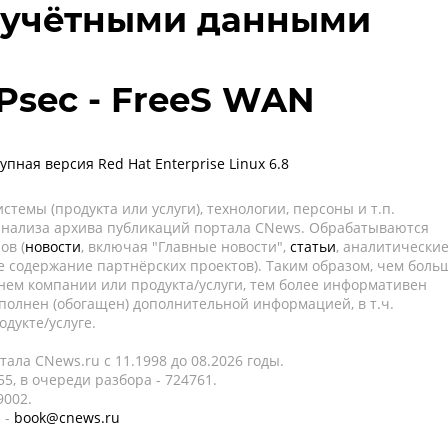
 учётными данными
sec - FreeS WAN
ная версия Red Hat Enterprise Linux 6.8
темы (продукта или услуги), технологии, персоны и т.п.
 анализа архива публикаций портала CNews. Обрабатываются
ов (
новости
, включая "Главные новости",
статьи
, аналитически
е содержание партнёрских проектов). Таким образом, чем боль
нем компании или продукта/услуги, тем более информативен
полнен (обогащен) дополнительной информацией, в т.ч.
дукте/услуге.
ала CNews.ru c 11.1998 до 08.2026 годы.
5, в очереди разбора - 724761.
9002.
 -
book@cnews.ru