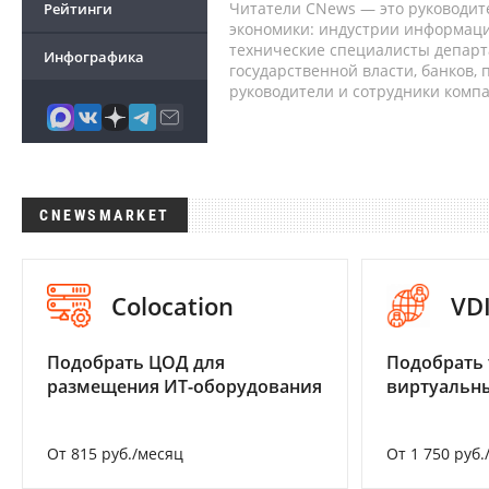
Читатели CNews — это руководит
Рейтинги
экономики: индустрии информаци
технические специалисты депар
Инфографика
государственной власти, банков,
руководители и сотрудники комп
CNEWSMARKET
Colocation
VD
Подобрать ЦОД для
Подобрать 
размещения ИТ-оборудования
виртуальны
От 815 руб./месяц
От 1 750 руб.