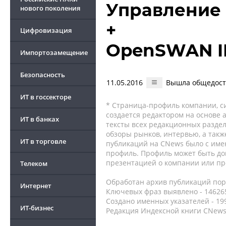
Управление
нового поколения
+
Цифровизация
OpenSWAN IP
Импортозамещение
Безопасность
11.05.2016
Вышла общедоступ
ИТ в госсекторе
* Страница-профиль компании, сис
создается редактором на основе
ИТ в банках
тексты всех редакционных раздел
обзоры рынков, интервью, а такж
ИТ в торговле
публикаций на CNews было с име
профиль. Профиль может быть до
презентацией о компании или про
Телеком
Обработан архив публикаций порт
Интернет
Ключевых фраз выявлено - 146265
Создано именных указателей - 19
ИТ-бизнес
Редакция Индексной книги CNews