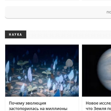
ПО
НАУКА
Почему эволюция
Новое иссле
застопорилась на миллионы
что Земля п