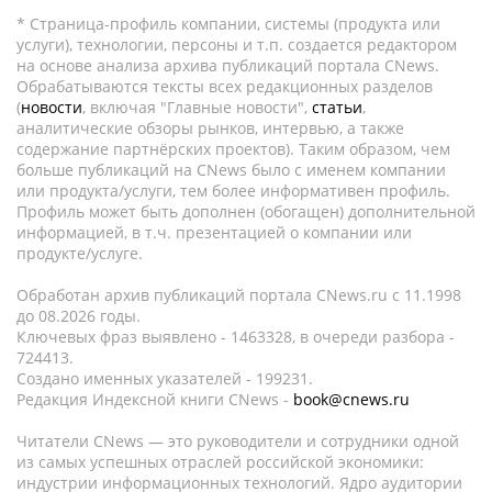
* Страница-профиль компании, системы (продукта или
услуги), технологии, персоны и т.п. создается редактором
на основе анализа архива публикаций портала CNews.
Обрабатываются тексты всех редакционных разделов
(
новости
, включая "Главные новости",
статьи
,
аналитические обзоры рынков, интервью, а также
содержание партнёрских проектов). Таким образом, чем
больше публикаций на CNews было с именем компании
или продукта/услуги, тем более информативен профиль.
Профиль может быть дополнен (обогащен) дополнительной
информацией, в т.ч. презентацией о компании или
продукте/услуге.
Обработан архив публикаций портала CNews.ru c 11.1998
до 08.2026 годы.
Ключевых фраз выявлено - 1463328, в очереди разбора -
724413.
Создано именных указателей - 199231.
Редакция Индексной книги CNews -
book@cnews.ru
Читатели CNews — это руководители и сотрудники одной
из самых успешных отраслей российской экономики:
индустрии информационных технологий. Ядро аудитории