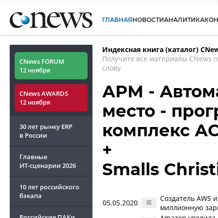
ГЛАВНАЯ
НОВОСТИ
АНАЛИТИКА
КО
Индексная книга (каталог) CNe
Получите все материалы CNews 
CNews FORUM
слову
12 ноября
АРМ - Автом
CNews AWARDS
12 ноября
место - про
комплекс А
30 лет рынку ERP
в России
+
Главные
Smalls Chris
ИТ-сценарии
2026
10 лет российского
бэкапа
Создатель AWS и
05.05.2020
миллионную зар
Российские ПАКи
Amazon уволила 