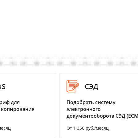
aS
СЭД
риф для
Подобрать систему
 копирования
электронного
документооборота СЭД (ECM
месяц
От 1 360 руб./месяц