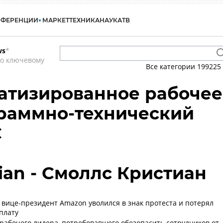
НФЕРЕНЦИИ
МАРКЕТ
ТЕХНИКА
НАУКА
ТВ
ws
*
по ключевому
Все категории
199225
атизированное рабочее
граммно-технический
С
tian - Смоллс Кристиан
 вице-президент Amazon уволился в знак протеста и потерял
плату
рабочего лидера, потребовавшего обезопасить сотрудников от