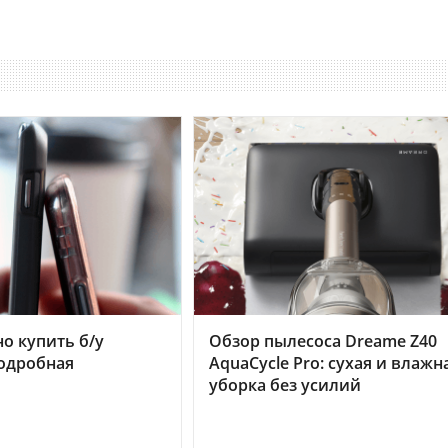
но купить б/у
Обзор пылесоса Dreame Z40
подробная
AquaCycle Pro: сухая и влажн
уборка без усилий