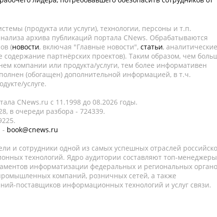
темы (продукта или услуги), технологии, персоны и т.п.
 анализа архива публикаций портала CNews. Обрабатываются
ов (
новости
, включая "Главные новости",
статьи
, аналитически
е содержание партнёрских проектов). Таким образом, чем боль
нем компании или продукта/услуги, тем более информативен
полнен (обогащен) дополнительной информацией, в т.ч.
дукте/услуге.
ала CNews.ru c 11.1998 до 08.2026 годы.
8, в очереди разбора - 724339.
9225.
 -
book@cnews.ru
ели и сотрудники одной из самых успешных отраслей российск
онных технологий. Ядро аудитории составляют топ-менеджеры
таментов информатизации федеральных и региональных орган
 промышленных компаний, розничных сетей, а также
аний-поставщиков информационных технологий и услуг связи.