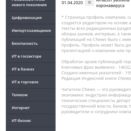
01.04.2020
нового поколения
коронавируса
* Страница-профиль компании, сис
Цифровизация
создается редактором на основе
тексты всех редакционных раздел
Импортозамещение
обзоры рынков, интервью, а такж
публикаций на CNews было с име
Безопасность
профиль. Профиль может быть до
презентацией о компании или про
ИТ в госсекторе
Обработан архив публикаций порт
Ключевых фраз выявлено - 146322
ИТ в банках
Создано именных указателей - 19
Редакция Индексной книги CNews
ИТ в торговле
Читатели CNews — это руководит
Телеком
экономики: индустрии информаци
технические специалисты депар
государственной власти, банков,
Интернет
руководители и сотрудники комп
ИТ-бизнес