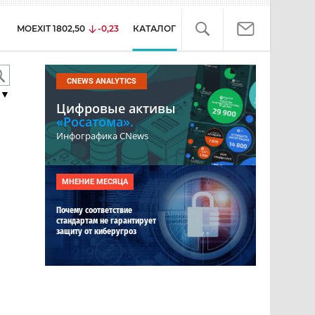
MOEXIT
1802,50
-0,23
КАТАЛОГ
CNEWS ANALYTICS
▼
Цифровые активы
«Росатома».
Инфографика CNews
МНЕНИЕ МЕСЯЦА
Почему соответствие
стандартам не гарантирует
защиту от киберугроз