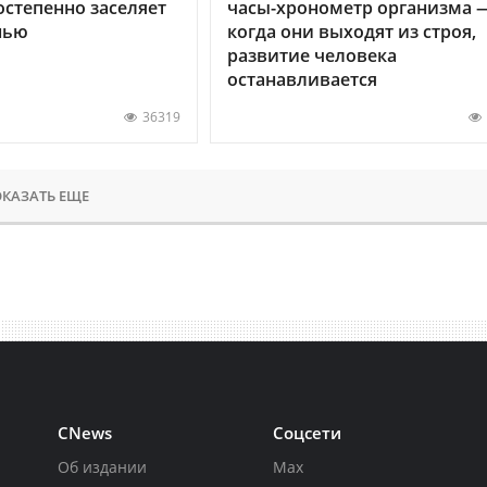
остепенно заселяет
часы-хронометр организма 
нью
когда они выходят из строя,
развитие человека
останавливается
36319
КАЗАТЬ ЕЩЕ
CNews
Соцсети
Об издании
Max