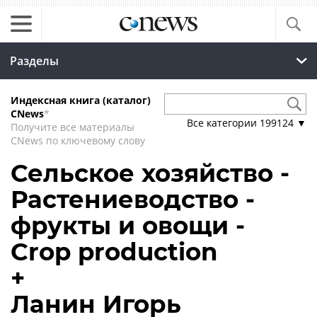
Разделы
Индексная книга (каталог)
CNews
*
Все категории
199124
▼
Получите все материалы
CNews по ключевому слову
Сельское хозяйство -
Растениеводство -
фрукты и овощи -
Crop production
+
Ланин Игорь