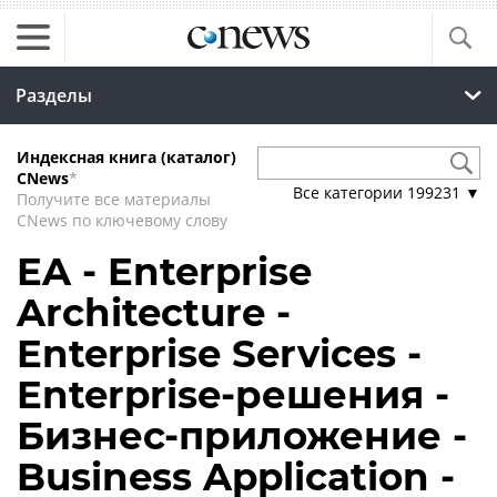
Разделы
Индексная книга (каталог)
CNews
*
Все категории
199231
▼
Получите все материалы
CNews по ключевому слову
EA - Enterprise
Architecture -
Enterprise Services -
Enterprise-решения -
Бизнес-приложение -
Business Application -