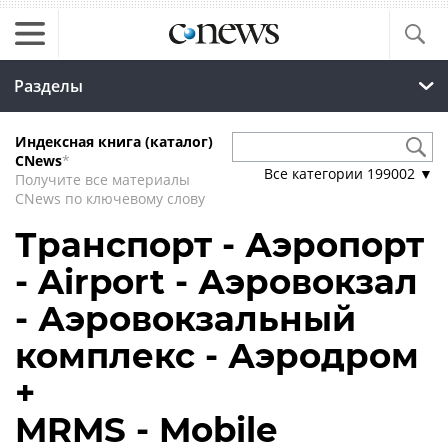
Разделы
Индексная книга (каталог)
CNews
*
Все категории
199002
▼
Получите все материалы
CNews по ключевому слову
Транспорт - Аэропорт
- Airport - Аэровокзал
- Аэровокзальный
комплекс - Аэродром
+
MRMS - Mobile