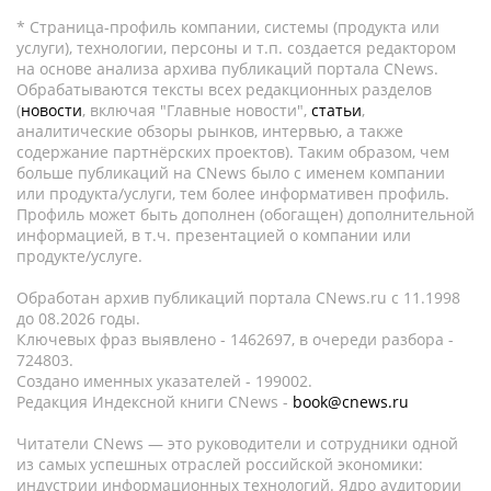
* Страница-профиль компании, системы (продукта или
услуги), технологии, персоны и т.п. создается редактором
на основе анализа архива публикаций портала CNews.
Обрабатываются тексты всех редакционных разделов
(
новости
, включая "Главные новости",
статьи
,
аналитические обзоры рынков, интервью, а также
содержание партнёрских проектов). Таким образом, чем
больше публикаций на CNews было с именем компании
или продукта/услуги, тем более информативен профиль.
Профиль может быть дополнен (обогащен) дополнительной
информацией, в т.ч. презентацией о компании или
продукте/услуге.
Обработан архив публикаций портала CNews.ru c 11.1998
до 08.2026 годы.
Ключевых фраз выявлено - 1462697, в очереди разбора -
724803.
Создано именных указателей - 199002.
Редакция Индексной книги CNews -
book@cnews.ru
Читатели CNews — это руководители и сотрудники одной
из самых успешных отраслей российской экономики:
индустрии информационных технологий. Ядро аудитории