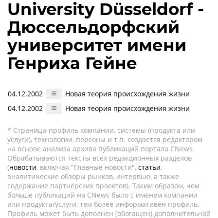
University Düsseldorf -
Дюссельдорфский
университет имени
Генриха Гейне
04.12.2002
Новая теория происхождения жизни
04.12.2002
Новая теория происхождения жизни
* Страница-профиль компании, системы (продукта или
услуги), технологии, персоны и т.п. создается редактором
на основе анализа архива публикаций портала CNews.
Обрабатываются тексты всех редакционных разделов
(
новости
, включая "Главные новости",
статьи
,
аналитические обзоры рынков, интервью, а также
содержание партнёрских проектов). Таким образом, чем
больше публикаций на CNews было с именем компании
или продукта/услуги, тем более информативен профиль.
Профиль может быть дополнен (обогащен) дополнительной