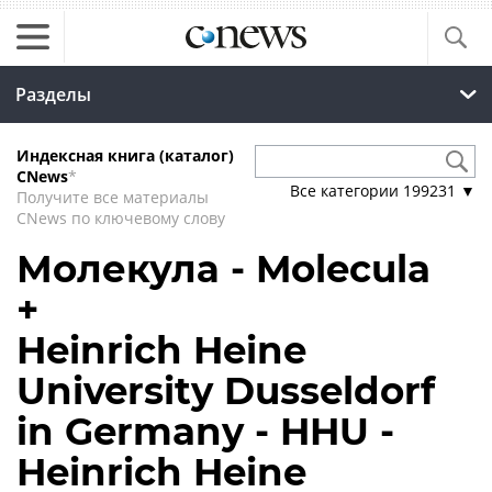
Разделы
Индексная книга (каталог)
CNews
*
Все категории
199231
▼
Получите все материалы
CNews по ключевому слову
Молекула - Molecula
+
Heinrich Heine
University Dusseldorf
in Germany - HHU -
Heinrich Heine