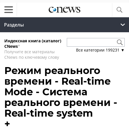
Разделы
Индексная книга (каталог)
CNews
*
Все категории
199231
▼
Получите все материалы
CNews по ключевому слову
Режим реального
времени - Real-time
Mode - Система
реального времени -
Real-time system
+