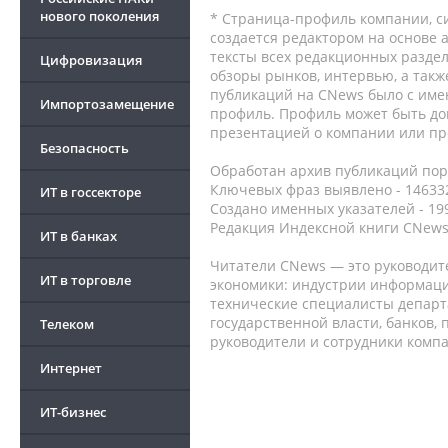
нового поколения
* Страница-профиль компании, сис
создается редактором на основе
тексты всех редакционных раздел
Цифровизация
обзоры рынков, интервью, а такж
публикаций на CNews было с име
Импортозамещение
профиль. Профиль может быть до
презентацией о компании или про
Безопасность
Обработан архив публикаций порт
Ключевых фраз выявлено - 146332
ИТ в госсекторе
Создано именных указателей - 19
Редакция Индексной книги CNews
ИТ в банках
Читатели CNews — это руководит
ИТ в торговле
экономики: индустрии информаци
технические специалисты депар
государственной власти, банков,
Телеком
руководители и сотрудники комп
Интернет
ИТ-бизнес