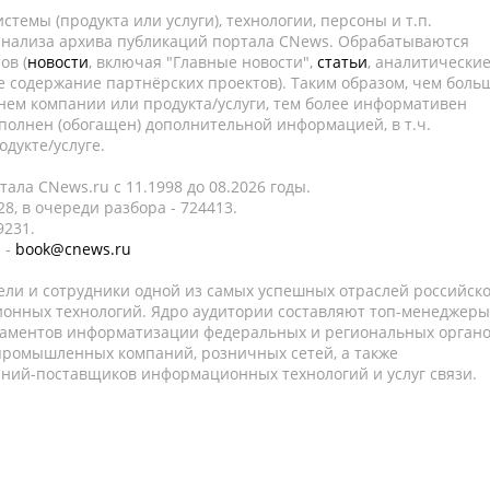
темы (продукта или услуги), технологии, персоны и т.п.
 анализа архива публикаций портала CNews. Обрабатываются
ов (
новости
, включая "Главные новости",
статьи
, аналитически
е содержание партнёрских проектов). Таким образом, чем боль
нем компании или продукта/услуги, тем более информативен
полнен (обогащен) дополнительной информацией, в т.ч.
дукте/услуге.
ала CNews.ru c 11.1998 до 08.2026 годы.
8, в очереди разбора - 724413.
9231.
 -
book@cnews.ru
ели и сотрудники одной из самых успешных отраслей российск
онных технологий. Ядро аудитории составляют топ-менеджеры
таментов информатизации федеральных и региональных орган
 промышленных компаний, розничных сетей, а также
аний-поставщиков информационных технологий и услуг связи.