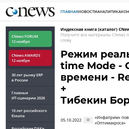
ГЛАВНАЯ
НОВОСТИ
АНАЛИТИКА
КО
Индексная книга (каталог) CNe
Получите все материалы CNews 
CNews FORUM
слову
12 ноября
Режим реаль
CNews AWARDS
12 ноября
time Mode -
времени - Re
30 лет рынку ERP
в России
+
Главные
Тибекин Бо
ИТ-сценарии
2026
10 лет российского
бэкапа
«Инфаприм» пов
05.10.2022
«Оптимакроса»
Российские ПАКи