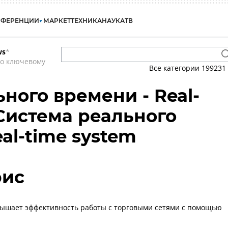
НФЕРЕНЦИИ
МАРКЕТ
ТЕХНИКА
НАУКА
ТВ
ws
*
по ключевому
Все категории
199231
ного времени - Real-
 Система реального
al-time system
рис
ышает эффективность работы с торговыми сетями с помощью