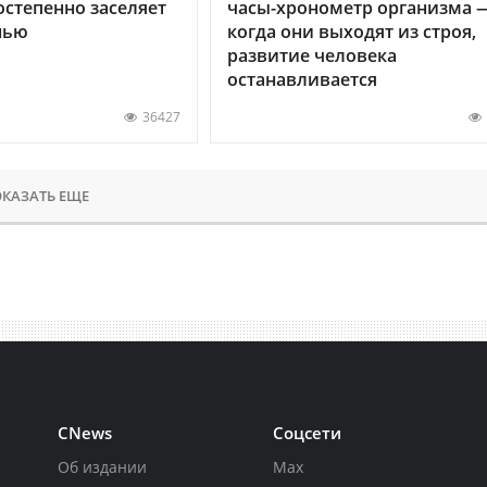
остепенно заселяет
часы-хронометр организма 
нью
когда они выходят из строя,
развитие человека
останавливается
36427
КАЗАТЬ ЕЩЕ
CNews
Соцсети
Об издании
Max