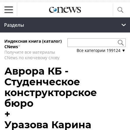
Разделы
Индексная книга (каталог)
CNews
*
Все категории
199124
▼
Получите все материалы
CNews по ключевому слову
Аврора КБ -
Студенческое
конструкторское
бюро
+
Уразова Карина