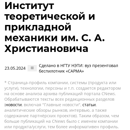
Институт
теоретической и
прикладной
механики им. С. А.
Христиановича
Сделано в НГТУ НЭТИ: вуз презентовал
23.05.2024
беспилотник «САРМА»
* Страница-профиль компании, системы (продукта или
услуги), технологии, персоны и т.п. создается редактором
на основе анализа архива публикаций портала CNews.
Обрабатываются тексты всех редакционных разделов
(
новости
, включая "Главные новости",
статьи
,
аналитические обзоры рынков, интервью, а также
содержание партнёрских проектов). Таким образом, чем
больше публикаций на CNews было с именем компании
или продукта/услуги, тем более информативен профиль.