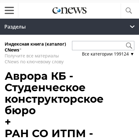
Разделы
Индексная книга (каталог)
CNews
*
Все категории
199124
▼
Получите все материалы
CNews по ключевому слову
Аврора КБ -
Студенческое
конструкторское
бюро
+
РАН СО ИТПМ -