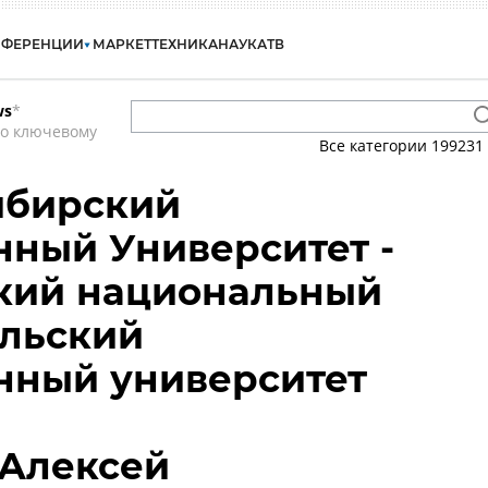
НФЕРЕНЦИИ
МАРКЕТ
ТЕХНИКА
НАУКА
ТВ
ws
*
по ключевому
Все категории
199231
ибирский
нный Университет -
кий национальный
ельский
нный университет
Алексей