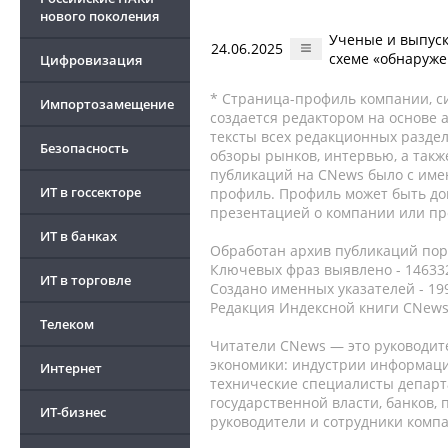
нового поколения
Ученые и выпуск
24.06.2025
схеме «обнаруже
Цифровизация
* Страница-профиль компании, сис
Импортозамещение
создается редактором на основе
тексты всех редакционных раздел
Безопасность
обзоры рынков, интервью, а такж
публикаций на CNews было с име
ИТ в госсекторе
профиль. Профиль может быть до
презентацией о компании или про
ИТ в банках
Обработан архив публикаций порт
Ключевых фраз выявлено - 146332
ИТ в торговле
Создано именных указателей - 19
Редакция Индексной книги CNews
Телеком
Читатели CNews — это руководит
экономики: индустрии информаци
Интернет
технические специалисты депар
государственной власти, банков,
ИТ-бизнес
руководители и сотрудники комп