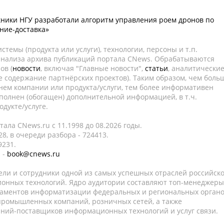
ники НГУ разработали алгоритм управления роем дронов по
ние-доставка»
темы (продукта или услуги), технологии, персоны и т.п.
 анализа архива публикаций портала CNews. Обрабатываются
ов (
новости
, включая "Главные новости",
статьи
, аналитически
е содержание партнёрских проектов). Таким образом, чем боль
нем компании или продукта/услуги, тем более информативен
полнен (обогащен) дополнительной информацией, в т.ч.
дукте/услуге.
ала CNews.ru c 11.1998 до 08.2026 годы.
8, в очереди разбора - 724413.
9231.
 -
book@cnews.ru
ели и сотрудники одной из самых успешных отраслей российск
онных технологий. Ядро аудитории составляют топ-менеджеры
таментов информатизации федеральных и региональных орган
 промышленных компаний, розничных сетей, а также
аний-поставщиков информационных технологий и услуг связи.