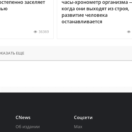
остепенно заселяет
часы-хронометр организма 
нью
когда они выходят из строя,
развитие человека
останавливается
36369
КАЗАТЬ ЕЩЕ
CNews
Соцсети
Об издании
Max