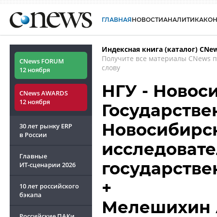
ГЛАВНАЯ
НОВОСТИ
АНАЛИТИКА
КО
Индексная книга (каталог) CNe
Получите все материалы CNews 
CNews FORUM
слову
12 ноября
НГУ - Новос
CNews AWARDS
12 ноября
Государстве
Новосибирс
30 лет рынку ERP
в России
исследоват
Главные
государстве
ИТ-сценарии
2026
+
10 лет российского
бэкапа
Мелешихин 
Российские ПАКи