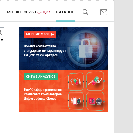
MOEXIT
1802,50
-0,23
КАТАЛОГ
МНЕНИЕ МЕСЯЦА
▼
Почему соответствие
стандартам не гарантирует
защиту от киберугроз
CNEWS ANALYTICS
Топ-10 сфер применения
квантовых компьютеров.
Инфографика CNews