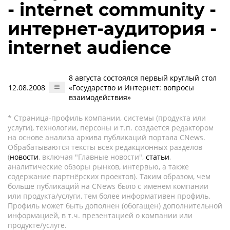
- internet community -
интернет-аудитория -
internet audience
8 августа состоялся первый круглый стол
12.08.2008
«Государство и Интернет: вопросы
взаимодействия»
* Страница-профиль компании, системы (продукта или
услуги), технологии, персоны и т.п. создается редактором
на основе анализа архива публикаций портала CNews.
Обрабатываются тексты всех редакционных разделов
(
новости
, включая "Главные новости",
статьи
,
аналитические обзоры рынков, интервью, а также
содержание партнёрских проектов). Таким образом, чем
больше публикаций на CNews было с именем компании
или продукта/услуги, тем более информативен профиль.
Профиль может быть дополнен (обогащен) дополнительной
информацией, в т.ч. презентацией о компании или
продукте/услуге.