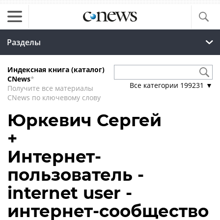
Разделы
Индексная книга (каталог)
CNews
*
Все категории
199231
▼
Получите все материалы
CNews по ключевому слову
Юркевич Сергей
+
Интернет-
пользователь -
internet user -
интернет-сообщество