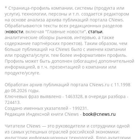
* Страница-профиль компании, системы (продукта или
услуги), технологии, персоны и т.п. создается редактором
на основе анализа архива публикаций портала CNews.
Обрабатываются тексты всех редакционных разделов
(
новости
, включая "Главные новости",
статьи
,
аналитические обзоры рынков, интервью, а также
содержание партнёрских проектов). Таким образом, чем
больше публикаций на CNews было с именем компании
или продукта/услуги, тем более информативен профиль.
Профиль может быть дополнен (обогащен) дополнительной
информацией, в т.ч. презентацией о компании или
продукте/услуге.
Обработан архив публикаций портала CNews.ru c 11.1998
до 08.2026 годы.
Ключевых фраз выявлено - 1463328, в очереди разбора -
724413.
Создано именных указателей - 199231.
Редакция Индексной книги CNews -
book@cnews.ru
Читатели CNews — это руководители и сотрудники одной
из самых успешных отраслей российской экономики:
индустрии информационных технологий. Ядро аудитории