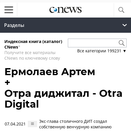
Разделы
Индексная книга (каталог)
CNews
*
Все категории
199231
▼
Получите все материалы
CNews по ключевому слову
Ермолаев Артем
+
Отра диджитал - Otra
Digital
Экс-глава столичного ДИТ создал
07.04.2021
собственную венчурную компанию