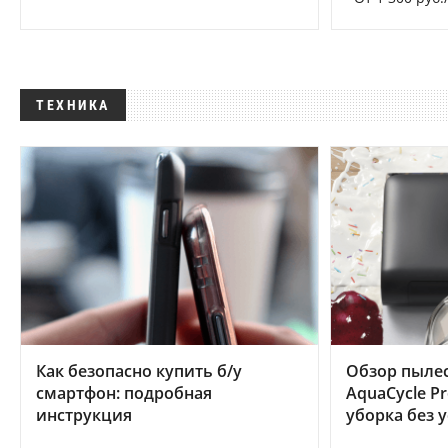
ТЕХНИКА
Как безопасно купить б/у
Обзор пылес
смартфон: подробная
AquaCycle Pr
инструкция
уборка без 