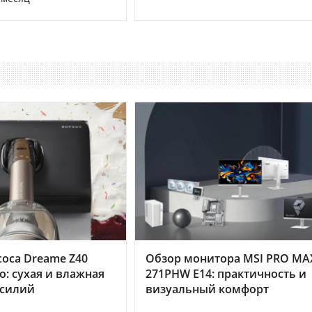
оса Dreame Z40
Обзор монитора MSI PRO MA
o: сухая и влажная
271PHW E14: практичность и
усилий
визуальный комфорт