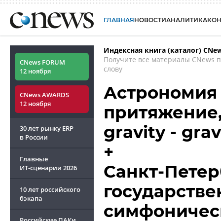
ГЛАВНАЯ
НОВОСТИ
АНАЛИТИКА
КО
Индексная книга (каталог) CNe
Получите все материалы CNews 
CNews FORUM
слову
12 ноября
Астрономия 
CNews AWARDS
12 ноября
притяжение,
gravity - grav
30 лет рынку ERP
в России
+
Главные
Санкт-Петер
ИТ-сценарии
2026
государств
10 лет российского
бэкапа
симфоничес
Российские ПАКи