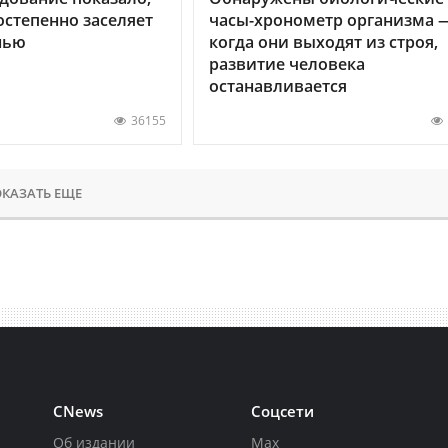
остепенно заселяет
часы-хронометр организма 
нью
когда они выходят из строя,
развитие человека
останавливается
36155
КАЗАТЬ ЕЩЕ
CNews
Соцсети
Об издании
Max