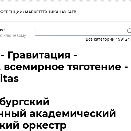
НФЕРЕНЦИИ
МАРКЕТ
ТЕХНИКА
НАУКА
ТВ
ws
*
по ключевому
Все категории
199124
- Гравитация -
 всемирное тяготение -
itas
бургский
енный академический
кий оркестр