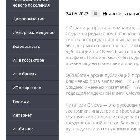
нового поколения
24.05.2022
Нейросеть напис
Цифровизация
* Страница-профиль компании, сис
Импортозамещение
создается редактором на основе
тексты всех редакционных раздел
обзоры рынков, интервью, а такж
Безопасность
публикаций на CNews было с име
профиль. Профиль может быть до
ИТ в госсекторе
презентацией о компании или про
ИТ в банках
Обработан архив публикаций порт
Ключевых фраз выявлено - 146301
Создано именных указателей - 19
ИТ в торговле
Редакция Индексной книги CNews
Телеком
Читатели CNews — это руководит
экономики: индустрии информаци
Интернет
технические специалисты депар
государственной власти, банков,
руководители и сотрудники комп
ИТ-бизнес