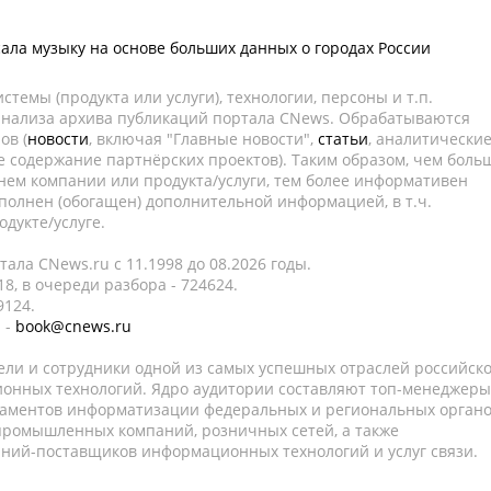
ала музыку на основе больших данных о городах России
темы (продукта или услуги), технологии, персоны и т.п.
 анализа архива публикаций портала CNews. Обрабатываются
ов (
новости
, включая "Главные новости",
статьи
, аналитически
е содержание партнёрских проектов). Таким образом, чем боль
нем компании или продукта/услуги, тем более информативен
полнен (обогащен) дополнительной информацией, в т.ч.
дукте/услуге.
ала CNews.ru c 11.1998 до 08.2026 годы.
8, в очереди разбора - 724624.
9124.
 -
book@cnews.ru
ели и сотрудники одной из самых успешных отраслей российск
онных технологий. Ядро аудитории составляют топ-менеджеры
таментов информатизации федеральных и региональных орган
 промышленных компаний, розничных сетей, а также
аний-поставщиков информационных технологий и услуг связи.