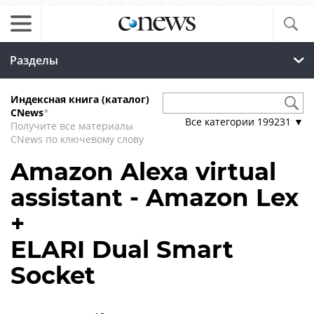
Разделы
Индексная книга (каталог)
CNews
*
Все категории
199231
▼
Получите все материалы
CNews по ключевому слову
Amazon Alexa virtual
assistant - Amazon Lex
+
ELARI Dual Smart
Socket