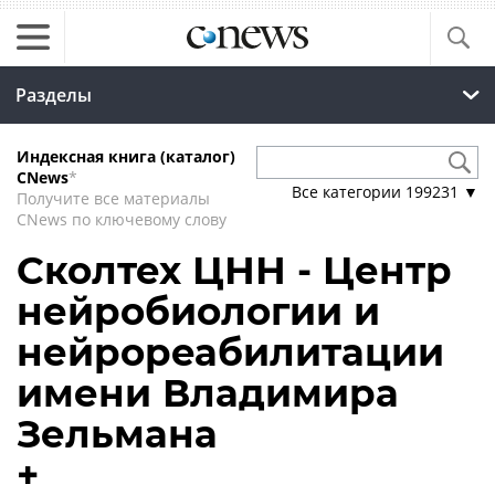
Разделы
Индексная книга (каталог)
CNews
*
Все категории
199231
▼
Получите все материалы
CNews по ключевому слову
Сколтех ЦНН - Центр
нейробиологии и
нейрореабилитации
имени Владимира
Зельмана
+