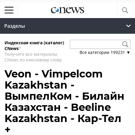
Разделы
Индексная книга (каталог)
CNews
*
Все категории
199231
▼
Получите все материалы
CNews по ключевому слову
Veon - Vimpelcom
Kazakhstan -
ВымпелКом - Билайн
Казахстан - Beeline
Kazakhstan - Кар-Тел
+