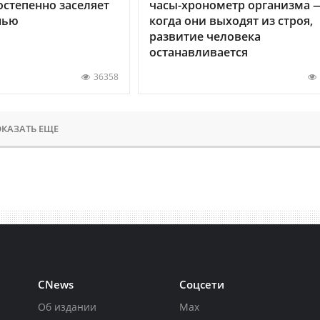
остепенно заселяет
часы-хронометр организма 
нью
когда они выходят из строя,
развитие человека
останавливается
36358
КАЗАТЬ ЕЩЕ
CNews
Соцсети
Об издании
Max