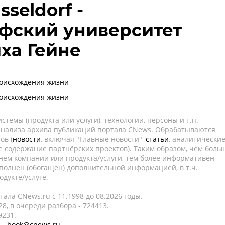
sseldorf -
фский университет
ха Гейне
роисхождения жизни
роисхождения жизни
темы (продукта или услуги), технологии, персоны и т.п.
 анализа архива публикаций портала CNews. Обрабатываются
ов (
новости
, включая "Главные новости",
статьи
, аналитически
е содержание партнёрских проектов). Таким образом, чем боль
нем компании или продукта/услуги, тем более информативен
полнен (обогащен) дополнительной информацией, в т.ч.
дукте/услуге.
ала CNews.ru c 11.1998 до 08.2026 годы.
8, в очереди разбора - 724413.
9231.
 -
book@cnews.ru