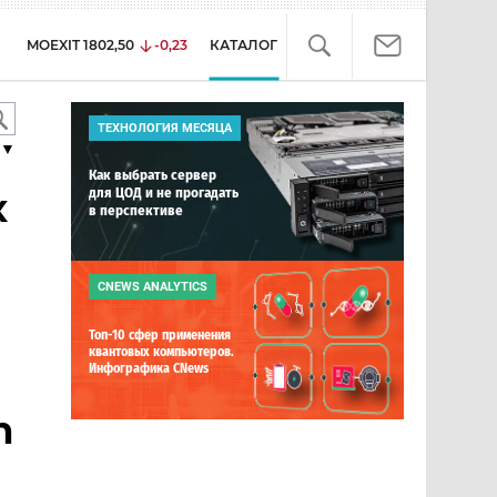
MOEXIT
1802,50
-0,23
КАТАЛОГ
ТЕХНОЛОГИЯ МЕСЯЦА
▼
Как выбрать сервер
для ЦОД и не прогадать
х
в перспективе
CNEWS ANALYTICS
Топ-10 сфер применения
квантовых компьютеров.
Инфографика CNews
n