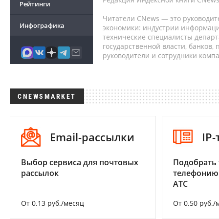
Рейтинги
Читатели CNews — это руководит
Инфографика
экономики: индустрии информаци
технические специалисты депар
государственной власти, банков,
руководители и сотрудники комп
CNEWSMARKET
Email-рассылки
IP
Выбор сервиса для почтовых
Подобрать 
рассылок
телефонию
АТС
От 0.13 руб./месяц
От 0.50 руб./