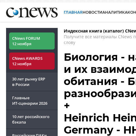
ГЛАВНАЯ
НОВОСТИ
АНАЛИТИКА
КО
Индексная книга (каталог) CNe
Получите все материалы CNews 
CNews FORUM
слову
12 ноября
Биология - 
CNews AWARDS
12 ноября
и их взаимо
обитания - 
30 лет рынку ERP
в России
разнообрази
Главные
+
ИТ-сценарии
2026
Heinrich Hein
10 лет российского
бэкапа
Germany - HH
Российские ПАКи