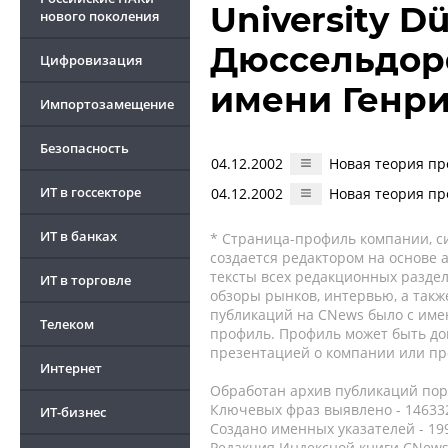
University Dü
нового поколения
Дюссельдор
Цифровизация
имени Генри
Импортозамещение
Безопасность
04.12.2002
Новая теория п
ИТ в госсекторе
04.12.2002
Новая теория п
ИТ в банках
* Страница-профиль компании, сис
создается редактором на основе
тексты всех редакционных раздел
ИТ в торговле
обзоры рынков, интервью, а такж
публикаций на CNews было с име
Телеком
профиль. Профиль может быть до
презентацией о компании или про
Интернет
Обработан архив публикаций порт
Ключевых фраз выявлено - 146332
ИТ-бизнес
Создано именных указателей - 19
Редакция Индексной книги CNews