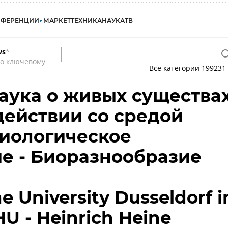
НФЕРЕНЦИИ
МАРКЕТ
ТЕХНИКА
НАУКА
ТВ
ws
*
по ключевому
Все категории
199231
наука о живых существа
действии со средой
Биологическое
е - Биоразнообразие
e University Dusseldorf i
U - Heinrich Heine