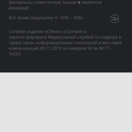
Материалы, помеченные знаком ■, являются
рекламой
Все права защищены © 1995 – 2026
Сетевое издание «CNews» («СиНьюс»)
зарегистрировано Федеральной службой по надзору в
сфере связи, информационных технологий и массовых
коммуникаций 09.11.2018 за номером Эл № ФС77 –
74283