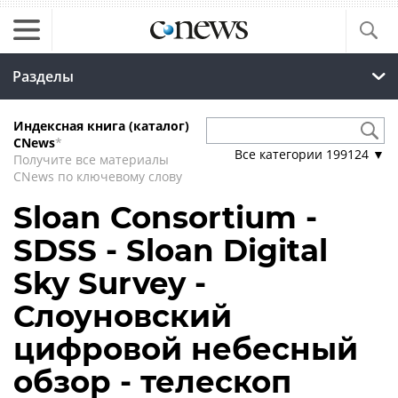
Разделы
Индексная книга (каталог)
CNews
*
Все категории
199124
▼
Получите все материалы
CNews по ключевому слову
Sloan Consortium -
SDSS - Sloan Digital
Sky Survey -
Слоуновский
цифровой небесный
обзор - телескоп