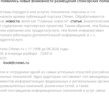
 появились новые возможности размещения спонсорских полок
темы (продукта или услуги), технологии, персоны и т.п.
 анализа архива публикаций портала CNews. Обрабатываются
ов (
новости
, включая "Главные новости",
статьи
, аналитически
е содержание партнёрских проектов). Таким образом, чем боль
нем компании или продукта/услуги, тем более информативен
полнен (обогащен) дополнительной информацией, в т.ч.
дукте/услуге.
ала CNews.ru c 11.1998 до 08.2026 годы.
8, в очереди разбора - 724413.
9231.
 -
book@cnews.ru
ели и сотрудники одной из самых успешных отраслей российск
онных технологий. Ядро аудитории составляют топ-менеджеры
таментов информатизации федеральных и региональных орган
 промышленных компаний, розничных сетей, а также
аний-поставщиков информационных технологий и услуг связи.