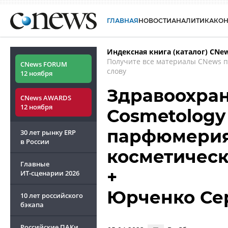
ГЛАВНАЯ
НОВОСТИ
АНАЛИТИКА
КО
Индексная книга (каталог) CNe
Получите все материалы CNews 
CNews FORUM
слову
12 ноября
Здравоохран
CNews AWARDS
12 ноября
Cosmetology
парфюмерия
30 лет рынку ERP
в России
косметическ
Главные
+
ИТ-сценарии
2026
Юрченко Се
10 лет российского
бэкапа
Российские ПАКи