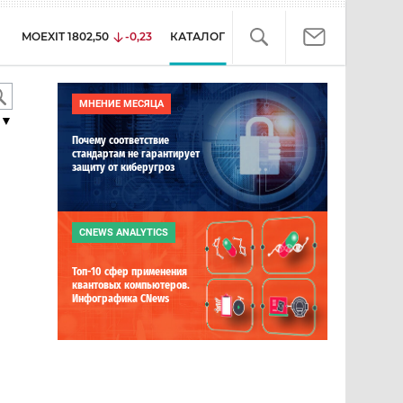
MOEXIT
1802,50
-0,23
КАТАЛОГ
МНЕНИЕ МЕСЯЦА
▼
Почему соответствие
стандартам не гарантирует
защиту от киберугроз
CNEWS ANALYTICS
Топ-10 сфер применения
квантовых компьютеров.
Инфографика CNews