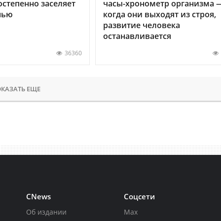
остепенно заселяет
часы-хронометр организма 
нью
когда они выходят из строя,
развитие человека
останавливается
36360
КАЗАТЬ ЕЩЕ
CNews
Соцсети
Об издании
Max