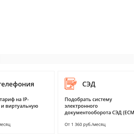
-телефония
СЭД
тариф на IP-
Подобрать систему
 и виртуальную
электронного
документооборота СЭД (ECM
месяц
От 1 360 руб./месяц