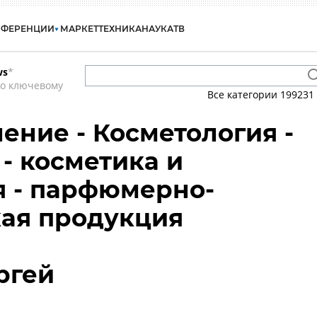
НФЕРЕНЦИИ
МАРКЕТ
ТЕХНИКА
НАУКА
ТВ
ws
*
по ключевому
Все категории
199231
ение - Косметология -
 - косметика и
 - парфюмерно-
ая продукция
ргей