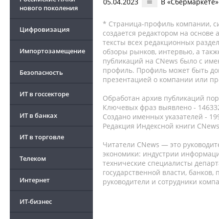
05.04.2023
В «Сбермаркете»
нового поколения
* Страница-профиль компании, сис
Цифровизация
создается редактором на основе
тексты всех редакционных раздел
Импортозамещение
обзоры рынков, интервью, а такж
публикаций на CNews было с име
профиль. Профиль может быть до
Безопасность
презентацией о компании или про
ИТ в госсекторе
Обработан архив публикаций порт
Ключевых фраз выявлено - 146332
ИТ в банках
Создано именных указателей - 19
Редакция Индексной книги CNews
ИТ в торговле
Читатели CNews — это руководит
экономики: индустрии информаци
Телеком
технические специалисты депар
государственной власти, банков,
Интернет
руководители и сотрудники комп
ИТ-бизнес