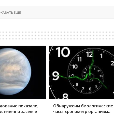
КАЗАТЬ ЕЩЕ
дование показало,
Обнаружены биологические
остепенно заселяет
часы-хронометр организма 