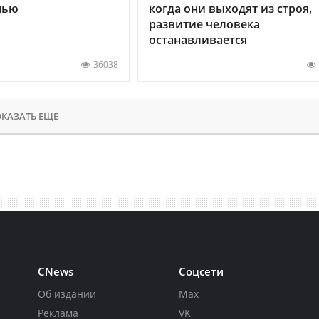
нью
когда они выходят из строя,
развитие человека
останавливается
36038
КАЗАТЬ ЕЩЕ
CNews
Соцсети
Об издании
Max
Реклама
VK