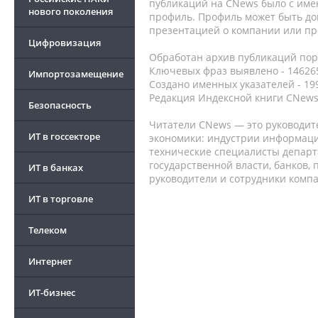
публикаций на CNews было с име
нового поколения
профиль. Профиль может быть до
презентацией о компании или про
Цифровизация
Обработан архив публикаций порт
Ключевых фраз выявлено - 146265
Импортозамещение
Создано именных указателей - 19
Редакция Индексной книги CNews
Безопасность
Читатели CNews — это руководит
ИТ в госсекторе
экономики: индустрии информаци
технические специалисты депар
государственной власти, банков,
ИТ в банках
руководители и сотрудники комп
ИТ в торговле
Телеком
Интернет
ИТ-бизнес