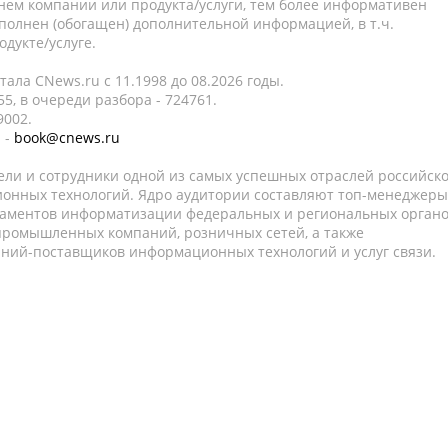
нем компании или продукта/услуги, тем более информативен
полнен (обогащен) дополнительной информацией, в т.ч.
дукте/услуге.
ала CNews.ru c 11.1998 до 08.2026 годы.
5, в очереди разбора - 724761.
9002.
 -
book@cnews.ru
ели и сотрудники одной из самых успешных отраслей российск
онных технологий. Ядро аудитории составляют топ-менеджеры
таментов информатизации федеральных и региональных орган
 промышленных компаний, розничных сетей, а также
аний-поставщиков информационных технологий и услуг связи.