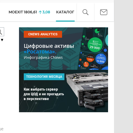
MOEXIT
1806,61
3,08
КАТАЛОГ
CNEWS ANALYTICS
▼
Цифровые активы
«Росатома».
Инфографика CNews
ТЕХНОЛОГИЯ МЕСЯЦА
Как выбрать сервер
для ЦОД и не прогадать
в перспективе
е
ше