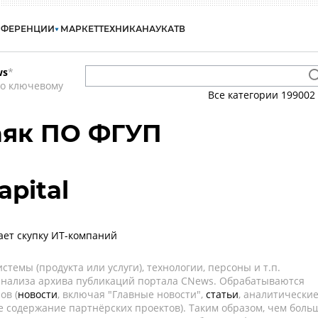
НФЕРЕНЦИИ
МАРКЕТ
ТЕХНИКА
НАУКА
ТВ
ws
*
по ключевому
Все категории
199002
аяк ПО ФГУП
apital
жает скупку ИТ-компаний
темы (продукта или услуги), технологии, персоны и т.п.
 анализа архива публикаций портала CNews. Обрабатываются
ов (
новости
, включая "Главные новости",
статьи
, аналитически
е содержание партнёрских проектов). Таким образом, чем боль