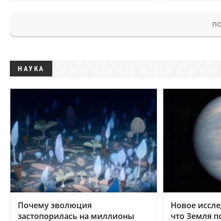
ПО
НАУКА
Почему эволюция
Новое иссле
застопорилась на миллионы
что Земля п