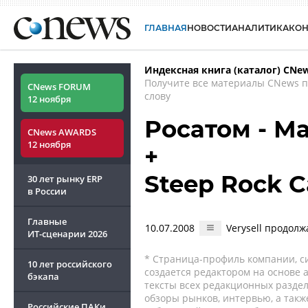
ГЛАВНАЯ
НОВОСТИ
АНАЛИТИКА
КО
Индексная книга (каталог) CNe
Получите все материалы CNews 
CNews FORUM
слову
12 ноября
Росатом - М
CNews AWARDS
12 ноября
+
Steep Rock C
30 лет рынку ERP
в России
Главные
10.07.2008
Verysell продол
ИТ-сценарии
2026
* Страница-профиль компании, сис
10 лет российского
создается редактором на основе
бэкапа
тексты всех редакционных раздел
обзоры рынков, интервью, а такж
Российские ПАКи