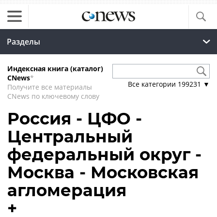
Разделы
Индексная книга (каталог)
CNews
*
Все категории
199231
▼
Получите все материалы
CNews по ключевому слову
Россия - ЦФО -
Центральный
федеральный округ -
Москва - Московская
агломерация
+