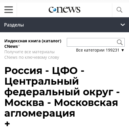
Разделы
Индексная книга (каталог)
CNews
*
Все категории
199231
▼
Получите все материалы
CNews по ключевому слову
Россия - ЦФО -
Центральный
федеральный округ -
Москва - Московская
агломерация
+