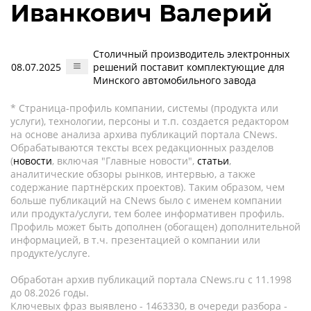
Иванкович Валерий
Столичный производитель электронных
08.07.2025
решений поставит комплектующие для
Минского автомобильного завода
* Страница-профиль компании, системы (продукта или
услуги), технологии, персоны и т.п. создается редактором
на основе анализа архива публикаций портала CNews.
Обрабатываются тексты всех редакционных разделов
(
новости
, включая "Главные новости",
статьи
,
аналитические обзоры рынков, интервью, а также
содержание партнёрских проектов). Таким образом, чем
больше публикаций на CNews было с именем компании
или продукта/услуги, тем более информативен профиль.
Профиль может быть дополнен (обогащен) дополнительной
информацией, в т.ч. презентацией о компании или
продукте/услуге.
Обработан архив публикаций портала CNews.ru c 11.1998
до 08.2026 годы.
Ключевых фраз выявлено - 1463330, в очереди разбора -