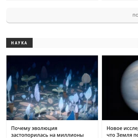
ПО
НАУКА
Почему эволюция
Новое иссле
застопорилась на миллионы
что Земля п