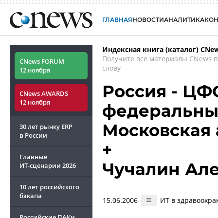
ГЛАВНАЯ
НОВОСТИ
АНАЛИТИКА
КО
Индексная книга (каталог) CNe
Получите все материалы CNews 
CNews FORUM
слову
12 ноября
Россия - ЦФ
CNews AWARDS
12 ноября
федеральный
Московская
30 лет рынку ERP
в России
+
Главные
Чучалин Ал
ИТ-сценарии
2026
10 лет российского
бэкапа
15.06.2006
ИТ в здравоохра
Российские ПАКи