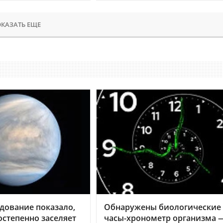
КАЗАТЬ ЕЩЕ
дование показало,
Обнаружены биологические
остепенно заселяет
часы-хронометр организма 