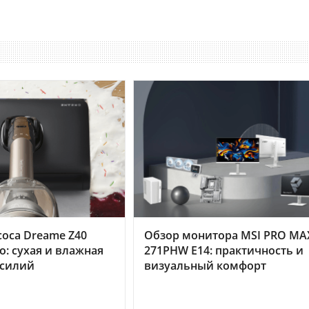
оса Dreame Z40
Обзор монитора MSI PRO MA
o: сухая и влажная
271PHW E14: практичность и
усилий
визуальный комфорт