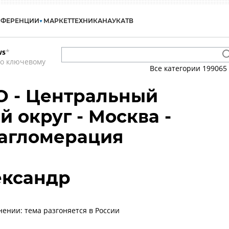
НФЕРЕНЦИИ
МАРКЕТ
ТЕХНИКА
НАУКА
ТВ
ws
*
по ключевому
Все категории
199065
О - Центральный
 округ - Москва -
 агломерация
ександр
нении: тема разгоняется в России