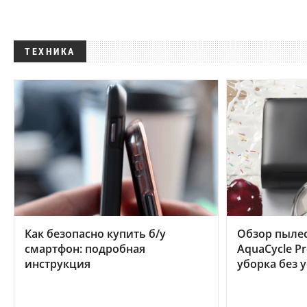
ТЕХНИКА
Как безопасно купить б/у
Обзор пылес
смартфон: подробная
AquaCycle Pr
инструкция
уборка без 