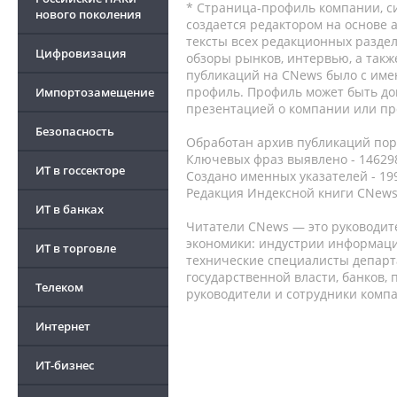
* Страница-профиль компании, сис
нового поколения
создается редактором на основе
тексты всех редакционных раздел
Цифровизация
обзоры рынков, интервью, а такж
публикаций на CNews было с име
профиль. Профиль может быть до
Импортозамещение
презентацией о компании или про
Безопасность
Обработан архив публикаций порт
Ключевых фраз выявлено - 146298
ИТ в госсекторе
Создано именных указателей - 19
Редакция Индексной книги CNews
ИТ в банках
Читатели CNews — это руководит
экономики: индустрии информаци
ИТ в торговле
технические специалисты депар
государственной власти, банков,
Телеком
руководители и сотрудники комп
Интернет
ИТ-бизнес