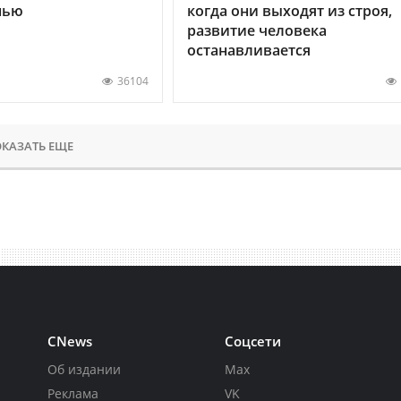
нью
когда они выходят из строя,
развитие человека
останавливается
36104
КАЗАТЬ ЕЩЕ
CNews
Соцсети
Об издании
Max
Реклама
VK