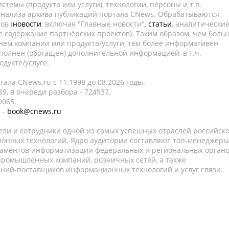
темы (продукта или услуги), технологии, персоны и т.п.
 анализа архива публикаций портала CNews. Обрабатываются
ов (
новости
, включая "Главные новости",
статьи
, аналитически
е содержание партнёрских проектов). Таким образом, чем боль
нем компании или продукта/услуги, тем более информативен
полнен (обогащен) дополнительной информацией, в т.ч.
дукте/услуге.
ала CNews.ru c 11.1998 до 08.2026 годы.
9, в очереди разбора - 724937.
9065.
 -
book@cnews.ru
ели и сотрудники одной из самых успешных отраслей российск
онных технологий. Ядро аудитории составляют топ-менеджеры
таментов информатизации федеральных и региональных орган
 промышленных компаний, розничных сетей, а также
аний-поставщиков информационных технологий и услуг связи.