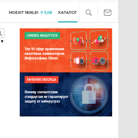
MOEXIT
1806,61
3,08
КАТАЛОГ
CNEWS ANALYTICS
▼
Топ-10 сфер применения
квантовых компьютеров.
Инфографика CNews
МНЕНИЕ МЕСЯЦА
Почему соответствие
стандартам не гарантирует
защиту от киберугроз