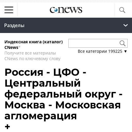
Разделы
Индексная книга (каталог)
CNews
*
Все категории
199225
▼
Получите все материалы
CNews по ключевому слову
Россия - ЦФО -
Центральный
федеральный округ -
Москва - Московская
агломерация
+